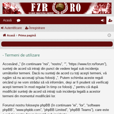
Acasă
Autentificare
or
Înregistrare
ut
nr
Acasă
u
Prima pagină
en
eg
m
tifi
ist
uri
ca
ra
- Termeni de utilizare
re
re
Accesând „” (în continuare “noi”, “nostru”, “”, “https://www.fzr.ro/forum”),
sunteţi de acord să intraţi din punct de vedere legal sub incidenţa
următorilor termeni. Dacă nu sunteţi de acord cu toţi aceşti termeni, vă
rugăm să nu accesaţi şi/sau folosiţi „”. Putem schimba aceste reguli
oricând şi ne vom strădui să vă informăm, deşi ar fi prudent să verificaţi
aceşti termeni în mod regulat în timp ce folosiţi „” pentru că după
modificări sunteţi de acord să intraţi sub incidenţa legală a acestor
termeni din momentul modificării lor.
Forumul nostru foloseşte phpBB (în continuare “ei”, “lor”, “software
phpBB”, “www.phpbb.com”, “phpBB Limited”, “phpBB Teams”), care este