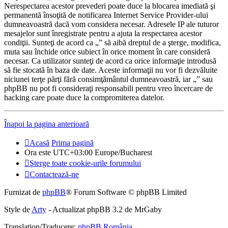
Nerespectarea acestor prevederi poate duce la blocarea imediată şi
permanentă însoţită de notificarea Internet Service Provider-ului
dumneavoastră dacă vom considera necesar. Adresele IP ale tuturor
mesajelor sunt înregistrate pentru a ajuta la respectarea acestor
condiţii. Sunteţi de acord ca „” să aibă dreptul de a şterge, modifica,
muta sau închide orice subiect în orice moment în care consideră
necesar. Ca utilizator sunteţi de acord ca orice informaţie introdusă
să fie stocată în baza de date. Aceste informaţii nu vor fi dezvăluite
niciunei terţe părţi fără consimţământul dumneavoastră, iar „” sau
phpBB nu pot fi consideraţi responsabili pentru vreo încercare de
hacking care poate duce la compromiterea datelor.
Înapoi la pagina anterioară
Acasă
Prima pagină
Ora este UTC+03:00 Europe/Bucharest
Şterge toate cookie-urile forumului
Contactează-ne
Furnizat de
phpBB
® Forum Software © phpBB Limited
Style de
Arty
- Actualizat phpBB 3.2 de MrGaby
Translation/Traducere:
phpBB România