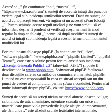
Accesând „” (în continuare “noi”, “nostru”, “”,
“https://www.fzr.ro/forum”), sunteţi de acord să intraţi din punct de
vedere legal sub incidenţa următorilor termeni. Dacă nu sunteţi de
acord cu toţi aceşti termeni, vă rugăm să nu accesaţi şi/sau folosiţi
„”. Putem schimba aceste reguli oricând şi ne vom strădui să vă
informăm, deşi ar fi prudent să verificaţi aceşti termeni în mod
regulat în timp ce folosiţi „” pentru că după modificări sunteţi de
acord să intraţi sub incidenţa legală a acestor termeni din momentul
modificării lor.
Forumul nostru foloseşte phpBB (în continuare “ei”, “lor”,
“software phpBB”, “www.phpbb.com”, “phpBB Limited”, “phpBB
Teams”), care este o soluţie pentru forum lansată sub incidenţa
„
Licenţei Generală Publică v.2
” (abreviată „GPL”) şi poate fi
descărcat de la
www.phpbb.com
. Software-ul phpBB facilitează
doar discuţiile care au ca mijloc de comunicare internetul, phpBB
Limited nu este responsabill în ceea ce site-ul acceptă sau nu din
punct de vedere al conţinutului permis şi/sau a conduitei. Pentru mai
multe informaţii despre phpBB, vizitaţi:
https://www.phpbb.com/
.
Sunteţi de acord să nu scrieţi niciun material abuziv, obscen, vulgar,
calomnios, de ură, ameninţare, orientare-sexuală sau orice alt
material care poate viola prevederile legale ale ţării dumneavoastră,
ale ţării unde „” este găzduit sau ale legislaţiei internaţionale.