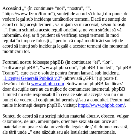
Accesând „” (în continuare “noi”, “nostru”, “”,
“https://www.fzr.ro/forum”), sunteţi de acord să intraţi din punct de
vedere legal sub incidenţa următorilor termeni. Dacă nu sunteţi de
acord cu toţi aceşti termeni, vă rugăm să nu accesaţi şi/sau folosiţi
„”. Putem schimba aceste reguli oricând şi ne vom strădui să vă
informăm, deşi ar fi prudent să verificaţi aceşti termeni în mod
regulat în timp ce folosiţi „” pentru că după modificări sunteţi de
acord să intraţi sub incidenţa legală a acestor termeni din momentul
modificării lor.
Forumul nostru foloseşte phpBB (în continuare “ei”, “lor”,
“software phpBB”, “www.phpbb.com”, “phpBB Limited”, “phpBB
Teams”), care este o soluţie pentru forum lansată sub incidenţa
„
Licenţei Generală Publică v.2
” (abreviată „GPL”) şi poate fi
descărcat de la
www.phpbb.com
. Software-ul phpBB facilitează
doar discuţiile care au ca mijloc de comunicare internetul, phpBB
Limited nu este responsabill în ceea ce site-ul acceptă sau nu din
punct de vedere al conţinutului permis şi/sau a conduitei. Pentru mai
multe informaţii despre phpBB, vizitaţi:
https://www.phpbb.com/
.
Sunteţi de acord să nu scrieţi niciun material abuziv, obscen, vulgar,
calomnios, de ură, ameninţare, orientare-sexuală sau orice alt
material care poate viola prevederile legale ale ţării dumneavoastră,
ale ţării unde „” este găzduit sau ale legislaţiei internaţionale.