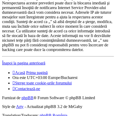
Nerespectarea acestor prevederi poate duce la blocarea imediată şi
permanentă însoţită de notificarea Internet Service Provider-ului
dumneavoastră dacă vom considera necesar. Adresele IP ale tuturor
mesajelor sunt înregistrate pentru a ajuta la respectarea acestor
condiţii. Sunteţi de acord ca „” să aibă dreptul de a şterge, modifica,
muta sau închide orice subiect în orice moment în care consideră
necesar. Ca utilizator sunteţi de acord ca orice informaţie introdusă
să fie stocată în baza de date. Aceste informaţii nu vor fi dezvăluite
niciunei terţe părţi fără consimţământul dumneavoastră, iar „” sau
phpBB nu pot fi consideraţi responsabili pentru vreo încercare de
hacking care poate duce la compromiterea datelor.
Înapoi la pagina anterioară
Acasă
Prima pagină
Ora este UTC+03:00 Europe/Bucharest
Şterge toate cookie-urile forumului
Contactează-ne
Furnizat de
phpBB
® Forum Software © phpBB Limited
Style de
Arty
- Actualizat phpBB 3.2 de MrGaby
Translation/Traducere:
phpBB România