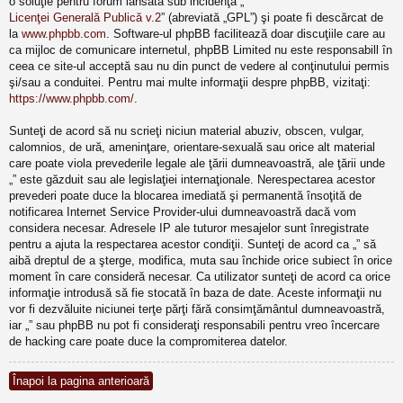
o soluţie pentru forum lansată sub incidenţa „
Licenţei Generală Publică v.2
” (abreviată „GPL”) şi poate fi descărcat de
la
www.phpbb.com
. Software-ul phpBB facilitează doar discuţiile care au
ca mijloc de comunicare internetul, phpBB Limited nu este responsabill în
ceea ce site-ul acceptă sau nu din punct de vedere al conţinutului permis
şi/sau a conduitei. Pentru mai multe informaţii despre phpBB, vizitaţi:
https://www.phpbb.com/
.
Sunteţi de acord să nu scrieţi niciun material abuziv, obscen, vulgar,
calomnios, de ură, ameninţare, orientare-sexuală sau orice alt material
care poate viola prevederile legale ale ţării dumneavoastră, ale ţării unde
„” este găzduit sau ale legislaţiei internaţionale. Nerespectarea acestor
prevederi poate duce la blocarea imediată şi permanentă însoţită de
notificarea Internet Service Provider-ului dumneavoastră dacă vom
considera necesar. Adresele IP ale tuturor mesajelor sunt înregistrate
pentru a ajuta la respectarea acestor condiţii. Sunteţi de acord ca „” să
aibă dreptul de a şterge, modifica, muta sau închide orice subiect în orice
moment în care consideră necesar. Ca utilizator sunteţi de acord ca orice
informaţie introdusă să fie stocată în baza de date. Aceste informaţii nu
vor fi dezvăluite niciunei terţe părţi fără consimţământul dumneavoastră,
iar „” sau phpBB nu pot fi consideraţi responsabili pentru vreo încercare
de hacking care poate duce la compromiterea datelor.
Înapoi la pagina anterioară