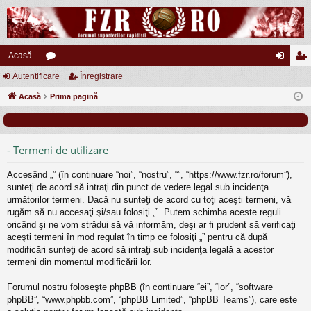
Acasă
Autentificare
or
Înregistrare
ut
nr
Acasă
u
Prima pagină
en
eg
m
tifi
ist
uri
ca
ra
- Termeni de utilizare
re
re
Accesând „” (în continuare “noi”, “nostru”, “”, “https://www.fzr.ro/forum”),
sunteţi de acord să intraţi din punct de vedere legal sub incidenţa
următorilor termeni. Dacă nu sunteţi de acord cu toţi aceşti termeni, vă
rugăm să nu accesaţi şi/sau folosiţi „”. Putem schimba aceste reguli
oricând şi ne vom strădui să vă informăm, deşi ar fi prudent să verificaţi
aceşti termeni în mod regulat în timp ce folosiţi „” pentru că după
modificări sunteţi de acord să intraţi sub incidenţa legală a acestor
termeni din momentul modificării lor.
Forumul nostru foloseşte phpBB (în continuare “ei”, “lor”, “software
phpBB”, “www.phpbb.com”, “phpBB Limited”, “phpBB Teams”), care este