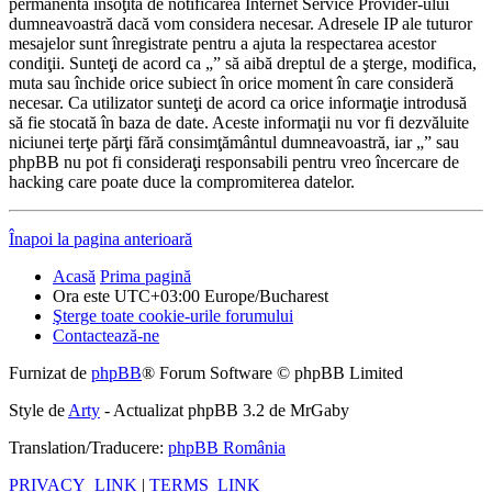
permanentă însoţită de notificarea Internet Service Provider-ului
dumneavoastră dacă vom considera necesar. Adresele IP ale tuturor
mesajelor sunt înregistrate pentru a ajuta la respectarea acestor
condiţii. Sunteţi de acord ca „” să aibă dreptul de a şterge, modifica,
muta sau închide orice subiect în orice moment în care consideră
necesar. Ca utilizator sunteţi de acord ca orice informaţie introdusă
să fie stocată în baza de date. Aceste informaţii nu vor fi dezvăluite
niciunei terţe părţi fără consimţământul dumneavoastră, iar „” sau
phpBB nu pot fi consideraţi responsabili pentru vreo încercare de
hacking care poate duce la compromiterea datelor.
Înapoi la pagina anterioară
Acasă
Prima pagină
Ora este UTC+03:00 Europe/Bucharest
Şterge toate cookie-urile forumului
Contactează-ne
Furnizat de
phpBB
® Forum Software © phpBB Limited
Style de
Arty
- Actualizat phpBB 3.2 de MrGaby
Translation/Traducere:
phpBB România
PRIVACY_LINK
|
TERMS_LINK