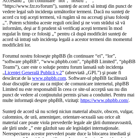
Accesând „” (în continuare “noi”, “nostru”, “”,
“https://www.fzr.ro/forum”), sunteţi de acord să intraţi din punct de
vedere legal sub incidenţa următorilor termeni. Dacă nu sunteţi de
acord cu toţi aceşti termeni, vă rugăm să nu accesaţi şi/sau folosiţi
„”. Putem schimba aceste reguli oricând şi ne vom strădui să vă
informăm, deşi ar fi prudent să verificaţi aceşti termeni în mod
regulat în timp ce folosiţi „” pentru că după modificări sunteţi de
acord să intraţi sub incidenţa legală a acestor termeni din momentul
modificării lor.
Forumul nostru foloseşte phpBB (în continuare “ei”, “lor”,
“software phpBB”, “www.phpbb.com”, “phpBB Limited”, “phpBB
Teams”), care este o soluţie pentru forum lansată sub incidenţa
„
Licenţei Generală Publică v.2
” (abreviată „GPL”) şi poate fi
descărcat de la
www.phpbb.com
. Software-ul phpBB facilitează
doar discuţiile care au ca mijloc de comunicare internetul, phpBB
Limited nu este responsabill în ceea ce site-ul acceptă sau nu din
punct de vedere al conţinutului permis şi/sau a conduitei. Pentru mai
multe informaţii despre phpBB, vizitaţi:
https://www.phpbb.com/
.
Sunteţi de acord să nu scrieţi niciun material abuziv, obscen, vulgar,
calomnios, de ură, ameninţare, orientare-sexuală sau orice alt
material care poate viola prevederile legale ale ţării dumneavoastră,
ale ţării unde „” este găzduit sau ale legislaţiei internaţionale.
Nerespectarea acestor prevederi poate duce la blocarea imediată şi