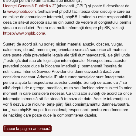
o soluţie pentru forum lansată sub incidenţa „
Licenţei Generală Publică v.2
” (abreviată „GPL”) şi poate fi descărcat de
la
www.phpbb.com
. Software-ul phpBB facilitează doar discuţiile care au
ca mijloc de comunicare internetul, phpBB Limited nu este responsabill în
ceea ce site-ul acceptă sau nu din punct de vedere al conţinutului permis
şi/sau a conduitei. Pentru mai multe informaţii despre phpBB, vizitaţi:
https://www.phpbb.com/
.
Sunteţi de acord să nu scrieţi niciun material abuziv, obscen, vulgar,
calomnios, de ură, ameninţare, orientare-sexuală sau orice alt material
care poate viola prevederile legale ale ţării dumneavoastră, ale ţării unde
„” este găzduit sau ale legislaţiei internaţionale. Nerespectarea acestor
prevederi poate duce la blocarea imediată şi permanentă însoţită de
notificarea Internet Service Provider-ului dumneavoastră dacă vom
considera necesar. Adresele IP ale tuturor mesajelor sunt înregistrate
pentru a ajuta la respectarea acestor condiţii. Sunteţi de acord ca „” să
aibă dreptul de a şterge, modifica, muta sau închide orice subiect în orice
moment în care consideră necesar. Ca utilizator sunteţi de acord ca orice
informaţie introdusă să fie stocată în baza de date. Aceste informaţii nu
vor fi dezvăluite niciunei terţe părţi fără consimţământul dumneavoastră,
iar „” sau phpBB nu pot fi consideraţi responsabili pentru vreo încercare
de hacking care poate duce la compromiterea datelor.
Înapoi la pagina anterioară