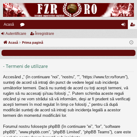
Acasă
Autentificare
or
Înregistrare
ut
nr
Acasă
u
Prima pagină
en
eg
m
tifi
ist
uri
ca
ra
- Termeni de utilizare
re
re
Accesând „” (în continuare “noi”, “nostru”, “”, “https://www.fzr.ro/forum”),
sunteţi de acord să intraţi din punct de vedere legal sub incidenţa
următorilor termeni. Dacă nu sunteţi de acord cu toţi aceşti termeni, vă
rugăm să nu accesaţi şi/sau folosiţi „”. Putem schimba aceste reguli
oricând şi ne vom strădui să vă informăm, deşi ar fi prudent să verificaţi
aceşti termeni în mod regulat în timp ce folosiţi „” pentru că după
modificări sunteţi de acord să intraţi sub incidenţa legală a acestor
termeni din momentul modificării lor.
Forumul nostru foloseşte phpBB (în continuare “ei”, “lor”, “software
phpBB”, “www.phpbb.com”, “phpBB Limited”, “phpBB Teams”), care este