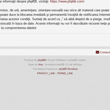
e informaţii despre phpBB, vizitaţi:
https://www.phpbb.com/
.
mnios, de ură, ameninţare, orientare-sexuală sau orice alt material care poate v
ri poate duce la blocarea imediată şi permanentă însoţită de notificarea Inte
ectarea acestor condiţii. Sunteţi de acord ca „” să aibă dreptul de a şterge, m
e stocată în baza de date. Aceste informaţii nu vor fi dezvăluite niciunei terţ
 la compromiterea datelor.
Contact
Furnizat de
phpBB
® Forum Software © phpBB Limited
Style de
Arty
- Actualizat phpBB 3.2 de MrGaby
Translation/Traducere:
phpBB România
PRIVACY_LINK
|
TERMS_LINK