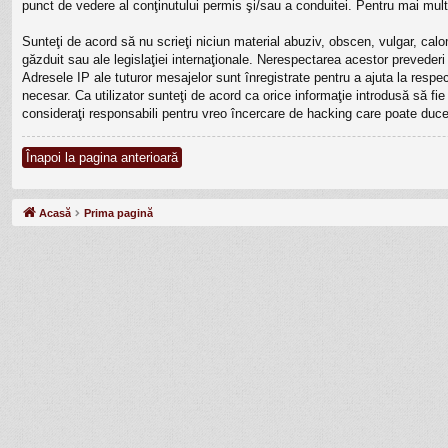
punct de vedere al conţinutului permis şi/sau a conduitei. Pentru mai mult
Sunteţi de acord să nu scrieţi niciun material abuziv, obscen, vulgar, calo
găzduit sau ale legislaţiei internaţionale. Nerespectarea acestor prevede
Adresele IP ale tuturor mesajelor sunt înregistrate pentru a ajuta la resp
necesar. Ca utilizator sunteţi de acord ca orice informaţie introdusă să fi
consideraţi responsabili pentru vreo încercare de hacking care poate duce
Înapoi la pagina anterioară
Acasă
Prima pagină