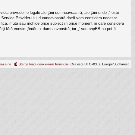
iola prevederile legale ale ţării dumneavoastră, ale ţării unde „” este
rnet Service Provider-ului dumneavoastră dacă vom considera necesar.
odifica, muta sau închide orice subiect în orice moment în care consideră
e părţi fără consimţământul dumneavoastră, iar „” sau phpBB nu pot fi
ează-ne
Şterge toate cookie-urile forumului
Ora este UTC+03:00 Europe/Bucharest