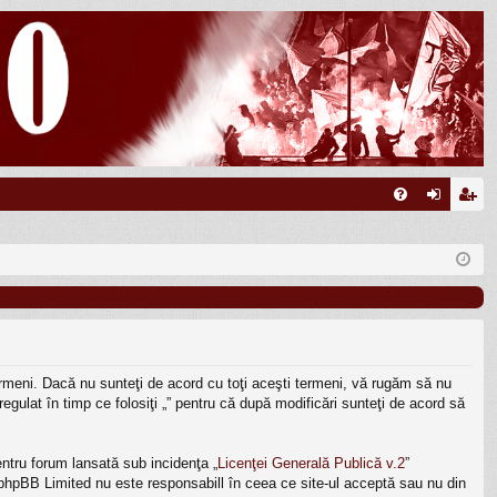
FA
ut
nr
Q
en
eg
tifi
ist
ca
ra
re
re
 termeni. Dacă nu sunteţi de acord cu toţi aceşti termeni, vă rugăm să nu
egulat în timp ce folosiţi „” pentru că după modificări sunteţi de acord să
ntru forum lansată sub incidenţa „
Licenţei Generală Publică v.2
”
, phpBB Limited nu este responsabill în ceea ce site-ul acceptă sau nu din