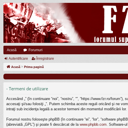
Acasă
Forumuri
Autentificare
Înregistrare
Acasă
Prima pagină
- Termeni de utilizare
Accesând „” (în continuare “noi”, “nostru”, “”, “https://www.fzr.ro/forum”),
accesaţi şi/sau folosiţi „”. Putem schimba aceste reguli oricând şi ne vom 
intraţi sub incidenţa legală a acestor termeni din momentul modificării lor.
Forumul nostru foloseşte phpBB (în continuare “ei”, “lor”, “software php
(abreviată „GPL”) şi poate fi descărcat de la
www.phpbb.com
. Software-ul