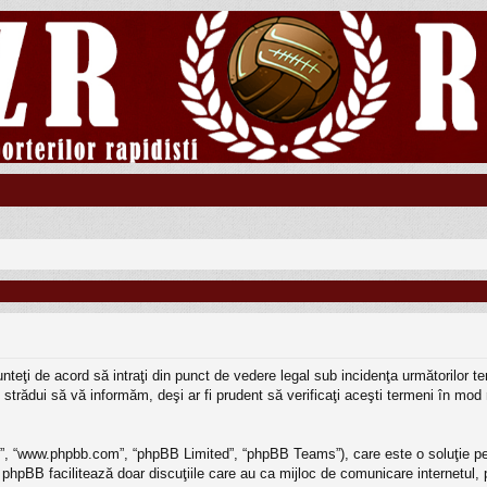
 sunteţi de acord să intraţi din punct de vedere legal sub incidenţa următorilor
strădui să vă informăm, deşi ar fi prudent să verificaţi aceşti termeni în mod r
BB”, “www.phpbb.com”, “phpBB Limited”, “phpBB Teams”), care este o soluţie pe
 phpBB facilitează doar discuţiile care au ca mijloc de comunicare internetul