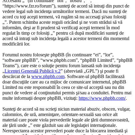
Accesând „” (în continuare “noi”, “nostru”, “”,
“https://www.fzr.ro/forum”), sunteţi de acord să intraţi din punct de
vedere legal sub incidenţa următorilor termeni. Dacă nu sunteţi de
acord cu toţi aceşti termeni, vă rugăm să nu accesaţi şi/sau folosiţi
„”. Putem schimba aceste reguli oricând şi ne vom strădui să vă
informăm, deşi ar fi prudent să verificaţi aceşti termeni în mod
regulat în timp ce folosiţi „” pentru că după modificări sunteţi de
acord să intraţi sub incidenţa legală a acestor termeni din momentul
modificării lor.
Forumul nostru foloseşte phpBB (în continuare “ei”, “lor”,
“software phpBB”, “www.phpbb.com”, “phpBB Limited”, “phpBB
Teams”), care este o soluţie pentru forum lansată sub incidenţa
„
Licenţei Generală Publică v.2
” (abreviată „GPL”) şi poate fi
descărcat de la
www.phpbb.com
. Software-ul phpBB facilitează
doar discuţiile care au ca mijloc de comunicare internetul, phpBB
Limited nu este responsabill în ceea ce site-ul acceptă sau nu din
punct de vedere al conţinutului permis şi/sau a conduitei. Pentru mai
multe informaţii despre phpBB, vizitaţi:
https://www.phpbb.com/
.
Sunteţi de acord să nu scrieţi niciun material abuziv, obscen, vulgar,
calomnios, de ură, ameninţare, orientare-sexuală sau orice alt
material care poate viola prevederile legale ale ţării dumneavoastră,
ale ţării unde „” este găzduit sau ale legislaţiei internaţionale.
Nerespectarea acestor prevederi poate duce la blocarea imediată şi