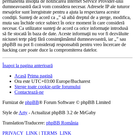
permanentă însoţită de notificarea Internet Service Provider-ului
dumneavoastră dacă vom considera necesar. Adresele IP ale tuturor
mesajelor sunt înregistrate pentru a ajuta la respectarea acestor
condiţii. Sunteţi de acord ca „” să aibă dreptul de a şterge, modifica,
muta sau închide orice subiect în orice moment în care consideră
necesar. Ca utilizator sunteţi de acord ca orice informaţie introdusă
să fie stocată în baza de date. Aceste informaţii nu vor fi dezvăluite
niciunei terţe părţi fără consimţământul dumneavoastră, iar „” sau
phpBB nu pot fi consideraţi responsabili pentru vreo încercare de
hacking care poate duce la compromiterea datelor.
Înapoi la pagina anterioară
Acasă
Prima pagină
Ora este UTC+03:00 Europe/Bucharest
Şterge toate cookie-urile forumului
Contactează-ne
Furnizat de
phpBB
® Forum Software © phpBB Limited
Style de
Arty
- Actualizat phpBB 3.2 de MrGaby
Translation/Traducere:
phpBB România
PRIVACY_LINK
|
TERMS_LINK