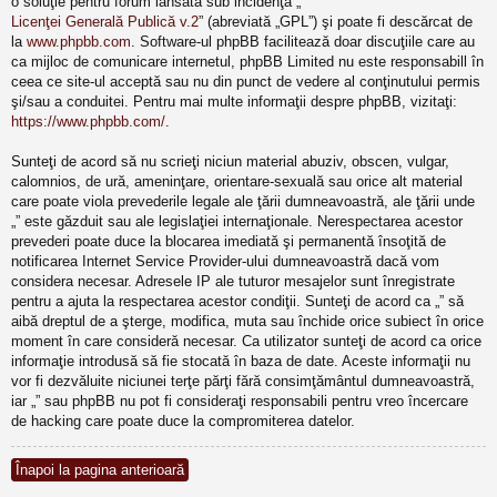
o soluţie pentru forum lansată sub incidenţa „
Licenţei Generală Publică v.2
” (abreviată „GPL”) şi poate fi descărcat de
la
www.phpbb.com
. Software-ul phpBB facilitează doar discuţiile care au
ca mijloc de comunicare internetul, phpBB Limited nu este responsabill în
ceea ce site-ul acceptă sau nu din punct de vedere al conţinutului permis
şi/sau a conduitei. Pentru mai multe informaţii despre phpBB, vizitaţi:
https://www.phpbb.com/
.
Sunteţi de acord să nu scrieţi niciun material abuziv, obscen, vulgar,
calomnios, de ură, ameninţare, orientare-sexuală sau orice alt material
care poate viola prevederile legale ale ţării dumneavoastră, ale ţării unde
„” este găzduit sau ale legislaţiei internaţionale. Nerespectarea acestor
prevederi poate duce la blocarea imediată şi permanentă însoţită de
notificarea Internet Service Provider-ului dumneavoastră dacă vom
considera necesar. Adresele IP ale tuturor mesajelor sunt înregistrate
pentru a ajuta la respectarea acestor condiţii. Sunteţi de acord ca „” să
aibă dreptul de a şterge, modifica, muta sau închide orice subiect în orice
moment în care consideră necesar. Ca utilizator sunteţi de acord ca orice
informaţie introdusă să fie stocată în baza de date. Aceste informaţii nu
vor fi dezvăluite niciunei terţe părţi fără consimţământul dumneavoastră,
iar „” sau phpBB nu pot fi consideraţi responsabili pentru vreo încercare
de hacking care poate duce la compromiterea datelor.
Înapoi la pagina anterioară