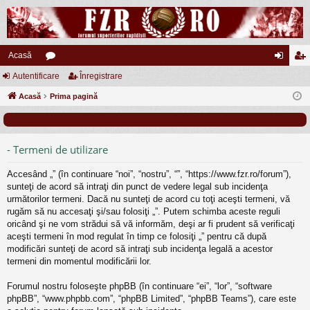
Acasă
Autentificare
or
Înregistrare
ut
nr
Acasă
u
Prima pagină
en
eg
m
tifi
ist
uri
ca
ra
- Termeni de utilizare
re
re
Accesând „” (în continuare “noi”, “nostru”, “”, “https://www.fzr.ro/forum”),
sunteţi de acord să intraţi din punct de vedere legal sub incidenţa
următorilor termeni. Dacă nu sunteţi de acord cu toţi aceşti termeni, vă
rugăm să nu accesaţi şi/sau folosiţi „”. Putem schimba aceste reguli
oricând şi ne vom strădui să vă informăm, deşi ar fi prudent să verificaţi
aceşti termeni în mod regulat în timp ce folosiţi „” pentru că după
modificări sunteţi de acord să intraţi sub incidenţa legală a acestor
termeni din momentul modificării lor.
Forumul nostru foloseşte phpBB (în continuare “ei”, “lor”, “software
phpBB”, “www.phpbb.com”, “phpBB Limited”, “phpBB Teams”), care este