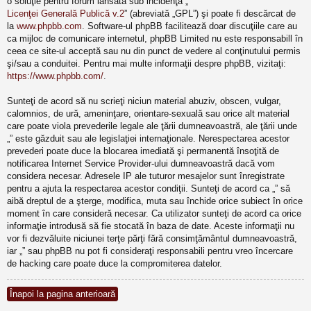
o soluţie pentru forum lansată sub incidenţa „
Licenţei Generală Publică v.2
” (abreviată „GPL”) şi poate fi descărcat de
la
www.phpbb.com
. Software-ul phpBB facilitează doar discuţiile care au
ca mijloc de comunicare internetul, phpBB Limited nu este responsabill în
ceea ce site-ul acceptă sau nu din punct de vedere al conţinutului permis
şi/sau a conduitei. Pentru mai multe informaţii despre phpBB, vizitaţi:
https://www.phpbb.com/
.
Sunteţi de acord să nu scrieţi niciun material abuziv, obscen, vulgar,
calomnios, de ură, ameninţare, orientare-sexuală sau orice alt material
care poate viola prevederile legale ale ţării dumneavoastră, ale ţării unde
„” este găzduit sau ale legislaţiei internaţionale. Nerespectarea acestor
prevederi poate duce la blocarea imediată şi permanentă însoţită de
notificarea Internet Service Provider-ului dumneavoastră dacă vom
considera necesar. Adresele IP ale tuturor mesajelor sunt înregistrate
pentru a ajuta la respectarea acestor condiţii. Sunteţi de acord ca „” să
aibă dreptul de a şterge, modifica, muta sau închide orice subiect în orice
moment în care consideră necesar. Ca utilizator sunteţi de acord ca orice
informaţie introdusă să fie stocată în baza de date. Aceste informaţii nu
vor fi dezvăluite niciunei terţe părţi fără consimţământul dumneavoastră,
iar „” sau phpBB nu pot fi consideraţi responsabili pentru vreo încercare
de hacking care poate duce la compromiterea datelor.
Înapoi la pagina anterioară