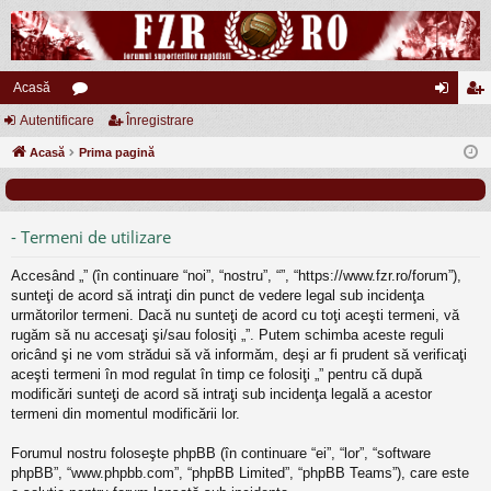
Acasă
Autentificare
or
Înregistrare
ut
nr
Acasă
u
Prima pagină
en
eg
m
tifi
ist
uri
ca
ra
- Termeni de utilizare
re
re
Accesând „” (în continuare “noi”, “nostru”, “”, “https://www.fzr.ro/forum”),
sunteţi de acord să intraţi din punct de vedere legal sub incidenţa
următorilor termeni. Dacă nu sunteţi de acord cu toţi aceşti termeni, vă
rugăm să nu accesaţi şi/sau folosiţi „”. Putem schimba aceste reguli
oricând şi ne vom strădui să vă informăm, deşi ar fi prudent să verificaţi
aceşti termeni în mod regulat în timp ce folosiţi „” pentru că după
modificări sunteţi de acord să intraţi sub incidenţa legală a acestor
termeni din momentul modificării lor.
Forumul nostru foloseşte phpBB (în continuare “ei”, “lor”, “software
phpBB”, “www.phpbb.com”, “phpBB Limited”, “phpBB Teams”), care este