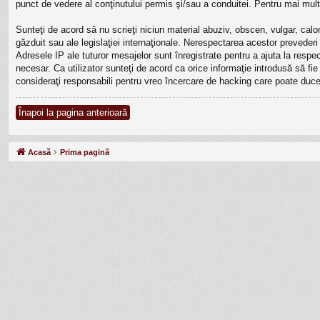
punct de vedere al conţinutului permis şi/sau a conduitei. Pentru mai mult
Sunteţi de acord să nu scrieţi niciun material abuziv, obscen, vulgar, calo
găzduit sau ale legislaţiei internaţionale. Nerespectarea acestor prevede
Adresele IP ale tuturor mesajelor sunt înregistrate pentru a ajuta la resp
necesar. Ca utilizator sunteţi de acord ca orice informaţie introdusă să fi
consideraţi responsabili pentru vreo încercare de hacking care poate duce
Înapoi la pagina anterioară
Acasă
Prima pagină