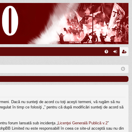
FA
ut
nr
Q
en
eg
tifi
ist
ca
ra
re
re
 termeni. Dacă nu sunteţi de acord cu toţi aceşti termeni, vă rugăm să nu
egulat în timp ce folosiţi „” pentru că după modificări sunteţi de acord să
ntru forum lansată sub incidenţa „
Licenţei Generală Publică v.2
”
, phpBB Limited nu este responsabill în ceea ce site-ul acceptă sau nu din