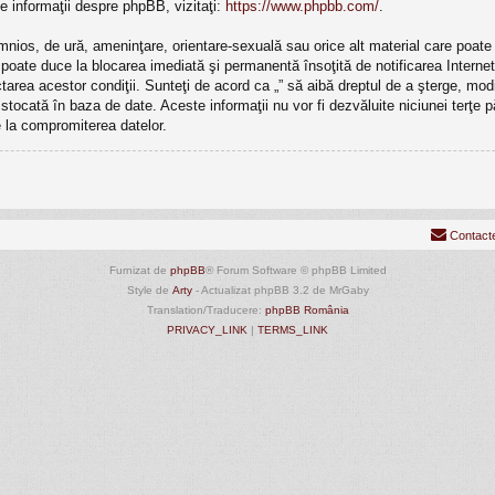
e informaţii despre phpBB, vizitaţi:
https://www.phpbb.com/
.
mnios, de ură, ameninţare, orientare-sexuală sau orice alt material care poate v
ri poate duce la blocarea imediată şi permanentă însoţită de notificarea Inte
ectarea acestor condiţii. Sunteţi de acord ca „” să aibă dreptul de a şterge, m
e stocată în baza de date. Aceste informaţii nu vor fi dezvăluite niciunei terţ
 la compromiterea datelor.
Contact
Furnizat de
phpBB
® Forum Software © phpBB Limited
Style de
Arty
- Actualizat phpBB 3.2 de MrGaby
Translation/Traducere:
phpBB România
PRIVACY_LINK
|
TERMS_LINK