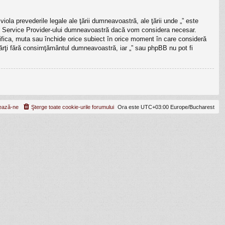
iola prevederile legale ale ţării dumneavoastră, ale ţării unde „” este
rnet Service Provider-ului dumneavoastră dacă vom considera necesar.
odifica, muta sau închide orice subiect în orice moment în care consideră
e părţi fără consimţământul dumneavoastră, iar „” sau phpBB nu pot fi
ează-ne
Şterge toate cookie-urile forumului
Ora este UTC+03:00 Europe/Bucharest