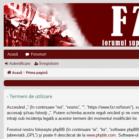
Acasă
Forumuri
Autentificare
Înregistrare
Acasă
Prima pagină
- Termeni de utilizare
Accesând „” (în continuare “noi”, “nostru”, “”, “https://www.fzr.ro/forum”),
accesaţi şi/sau folosiţi „”. Putem schimba aceste reguli oricând şi ne vom 
intraţi sub incidenţa legală a acestor termeni din momentul modificării lor.
Forumul nostru foloseşte phpBB (în continuare “ei”, “lor”, “software php
(abreviată „GPL”) şi poate fi descărcat de la
www.phpbb.com
. Software-ul