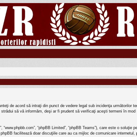
 sunteţi de acord să intraţi din punct de vedere legal sub incidenţa următorilor
strădui să vă informăm, deşi ar fi prudent să verificaţi aceşti termeni în mod r
BB”, “www.phpbb.com”, “phpBB Limited”, “phpBB Teams”), care este o soluţie pe
 phpBB facilitează doar discuţiile care au ca mijloc de comunicare internetul