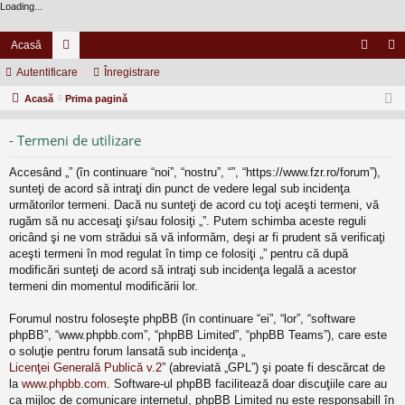
Loading...
Acasă
Autentificare
or
Înregistrare
ut
nr
Acasă
u
Prima pagină
en
eg
m
tifi
ist
- Termeni de utilizare
uri
ca
ra
Accesând „” (în continuare “noi”, “nostru”, “”, “https://www.fzr.ro/forum”),
re
re
sunteţi de acord să intraţi din punct de vedere legal sub incidenţa
următorilor termeni. Dacă nu sunteţi de acord cu toţi aceşti termeni, vă
rugăm să nu accesaţi şi/sau folosiţi „”. Putem schimba aceste reguli
oricând şi ne vom strădui să vă informăm, deşi ar fi prudent să verificaţi
aceşti termeni în mod regulat în timp ce folosiţi „” pentru că după
modificări sunteţi de acord să intraţi sub incidenţa legală a acestor
termeni din momentul modificării lor.
Forumul nostru foloseşte phpBB (în continuare “ei”, “lor”, “software
phpBB”, “www.phpbb.com”, “phpBB Limited”, “phpBB Teams”), care este
o soluţie pentru forum lansată sub incidenţa „
Licenţei Generală Publică v.2
” (abreviată „GPL”) şi poate fi descărcat de
la
www.phpbb.com
. Software-ul phpBB facilitează doar discuţiile care au
ca mijloc de comunicare internetul, phpBB Limited nu este responsabill în