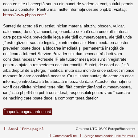
ceea ce site-ul acceptă sau nu din punct de vedere al conţinutului permis
şi/sau a conduitei. Pentru mai multe informaţii despre phpBB, vizitaţi:
https://www.phpbb.com/
.
Sunteţi de acord să nu scrieţi niciun material abuziv, obscen, vulgar,
calomnios, de ură, ameninţare, orientare-sexuală sau orice alt material
care poate viola prevederile legale ale ţării dumneavoastră, ale ţării unde
„” este găzduit sau ale legislaţiei internaţionale. Nerespectarea acestor
prevederi poate duce la blocarea imediată şi permanentă însoţită de
notificarea Internet Service Provider-ului dumneavoastră dacă vom
considera necesar. Adresele IP ale tuturor mesajelor sunt înregistrate
pentru a ajuta la respectarea acestor condiţii. Sunteţi de acord ca „” să
aibă dreptul de a şterge, modifica, muta sau închide orice subiect în orice
moment în care consideră necesar. Ca utilizator sunteţi de acord ca orice
informaţie introdusă să fie stocată în baza de date. Aceste informaţii nu
vor fi dezvăluite niciunei terţe părţi fără consimţământul dumneavoastră,
iar „” sau phpBB nu pot fi consideraţi responsabili pentru vreo încercare
de hacking care poate duce la compromiterea datelor.
Înapoi la pagina anterioară
Acasă
Prima pagină
Ora este UTC+03:00 Europe/Bucharest
Contactează-ne
Şterge toate cookie-urile forumului