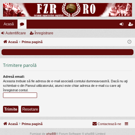
Acasă
Autentificare
or
Înregistrare
ut
nr
Acasă
u
Prima pagină
en
eg
m
tifi
ist
uri
ca
ra
Trimitere parolă
re
re
Adresă email:
Aceasta trebuie să fie adresa de e-mail asociată contului dumneavoastră. Dacă nu aţi
schimbat-o din Panoul utilizatorului, atunci este chiar adresa de e-mail cu care aţi
înregistrat contul.
Acasă
Prima pagină
Contactează-ne
Furnizat de
phpBB
® Forum Software © phpBB Limited