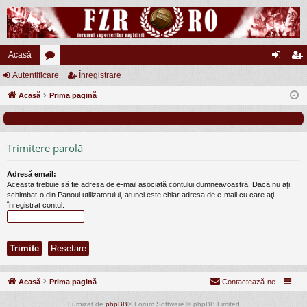
Acasă
Autentificare
or
Înregistrare
ut
nr
Acasă
u
Prima pagină
en
eg
m
tifi
ist
uri
ca
ra
Trimitere parolă
re
re
Adresă email:
Aceasta trebuie să fie adresa de e-mail asociată contului dumneavoastră. Dacă nu aţi
schimbat-o din Panoul utilizatorului, atunci este chiar adresa de e-mail cu care aţi
înregistrat contul.
Acasă
Prima pagină
Contactează-ne
Furnizat de
phpBB
® Forum Software © phpBB Limited