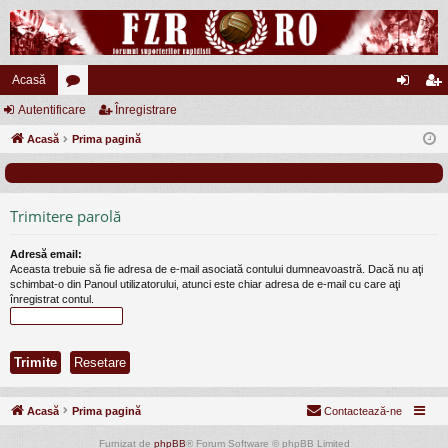
Acasă
Autentificare
or
Înregistrare
ut
nr
Acasă
u
Prima pagină
en
eg
m
tifi
ist
uri
ca
ra
Trimitere parolă
re
re
Adresă email:
Aceasta trebuie să fie adresa de e-mail asociată contului dumneavoastră. Dacă nu aţi
schimbat-o din Panoul utilizatorului, atunci este chiar adresa de e-mail cu care aţi
înregistrat contul.
Acasă
Prima pagină
Contactează-ne
Furnizat de
phpBB
® Forum Software © phpBB Limited