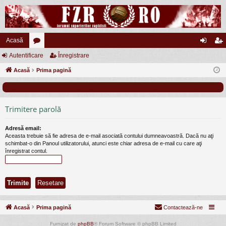
Acasă
Autentificare
or
Înregistrare
ut
nr
Acasă
u
Prima pagină
en
eg
m
tifi
ist
uri
ca
ra
Trimitere parolă
re
re
Adresă email:
Aceasta trebuie să fie adresa de e-mail asociată contului dumneavoastră. Dacă nu aţi
schimbat-o din Panoul utilizatorului, atunci este chiar adresa de e-mail cu care aţi
înregistrat contul.
Acasă
Prima pagină
Contactează-ne
Furnizat de
phpBB
® Forum Software © phpBB Limited