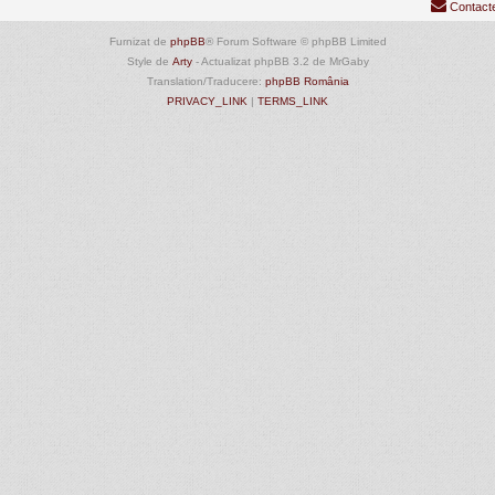
Contact
Furnizat de
phpBB
® Forum Software © phpBB Limited
Style de
Arty
- Actualizat phpBB 3.2 de MrGaby
Translation/Traducere:
phpBB România
PRIVACY_LINK
|
TERMS_LINK