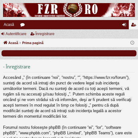
Acasă
Autentificare
or
Înregistrare
ut
nr
Acasă
u
Prima pagină
en
eg
m
tifi
ist
uri
ca
ra
- Înregistrare
re
re
Accesând „” (în continuare “noi”, “nostru”, “”, “https://www.fzr.ro/forum”),
sunteţi de acord să intraţi din punct de vedere legal sub incidenţa
următorilor termeni. Dacă nu sunteţi de acord cu toţi aceşti termeni, vă
rugăm să nu accesaţi şi/sau folosiţi „”. Putem schimba aceste reguli
oricând şi ne vom strădui să vă informăm, deşi ar fi prudent să verificaţi
aceşti termeni în mod regulat în timp ce folosiţi „” pentru că după
modificări sunteţi de acord să intraţi sub incidenţa legală a acestor
termeni din momentul modificării lor.
Forumul nostru foloseşte phpBB (în continuare “ei”, “lor”, “software
phpBB”, “www.phpbb.com”, “phpBB Limited”, “phpBB Teams”), care este