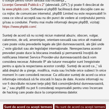
o soluţie pentru forum lansată sub incidenţa „
Licenţei Generală Publică v.2
” (abreviată „GPL”) şi poate fi descărcat de
la
www.phpbb.com
. Software-ul phpBB facilitează doar discuţiile care au
ca mijloc de comunicare internetul, phpBB Limited nu este responsabill în
ceea ce site-ul acceptă sau nu din punct de vedere al conţinutului permis
şi/sau a conduitei. Pentru mai multe informaţii despre phpBB, vizitaţi:
https://www.phpbb.com/
.
Sunteţi de acord să nu scrieţi niciun material abuziv, obscen, vulgar,
calomnios, de ură, ameninţare, orientare-sexuală sau orice alt material
care poate viola prevederile legale ale ţării dumneavoastră, ale ţării unde
„” este găzduit sau ale legislaţiei internaţionale. Nerespectarea acestor
prevederi poate duce la blocarea imediată şi permanentă însoţită de
notificarea Internet Service Provider-ului dumneavoastră dacă vom
considera necesar. Adresele IP ale tuturor mesajelor sunt înregistrate
pentru a ajuta la respectarea acestor condiţii. Sunteţi de acord ca „” să
aibă dreptul de a şterge, modifica, muta sau închide orice subiect în orice
moment în care consideră necesar. Ca utilizator sunteţi de acord ca orice
informaţie introdusă să fie stocată în baza de date. Aceste informaţii nu
vor fi dezvăluite niciunei terţe părţi fără consimţământul dumneavoastră,
iar „” sau phpBB nu pot fi consideraţi responsabili pentru vreo încercare
de hacking care poate duce la compromiterea datelor.