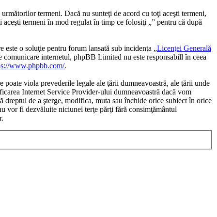
 următorilor termeni. Dacă nu sunteţi de acord cu toţi aceşti termeni,
i aceşti termeni în mod regulat în timp ce folosiţi „” pentru că după
te o soluţie pentru forum lansată sub incidenţa „
Licenţei Generală
de comunicare internetul, phpBB Limited nu este responsabill în ceea
ps://www.phpbb.com/
.
e poate viola prevederile legale ale ţării dumneavoastră, ale ţării unde
otificarea Internet Service Provider-ului dumneavoastră dacă vom
bă dreptul de a şterge, modifica, muta sau închide orice subiect în orice
nu vor fi dezvăluite niciunei terţe părţi fără consimţământul
r.