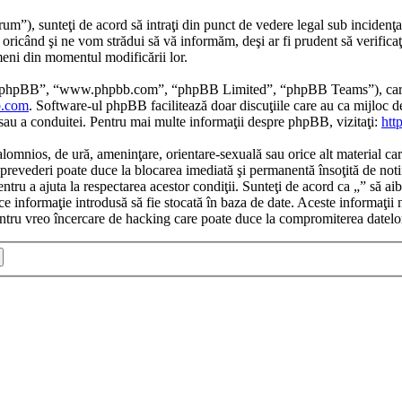
um”), sunteţi de acord să intraţi din punct de vedere legal sub incidenţa
oricând şi ne vom strădui să vă informăm, deşi ar fi prudent să verificaţ
rmeni din momentul modificării lor.
re phpBB”, “www.phpbb.com”, “phpBB Limited”, “phpBB Teams”), care es
.com
. Software-ul phpBB facilitează doar discuţiile care au ca mijloc 
/sau a conduitei. Pentru mai multe informaţii despre phpBB, vizitaţi:
htt
alomnios, de ură, ameninţare, orientare-sexuală sau orice alt material car
tor prevederi poate duce la blocarea imediată şi permanentă însoţită de n
ntru a ajuta la respectarea acestor condiţii. Sunteţi de acord ca „” să ai
e informaţie introdusă să fie stocată în baza de date. Aceste informaţii 
ntru vreo încercare de hacking care poate duce la compromiterea datelo