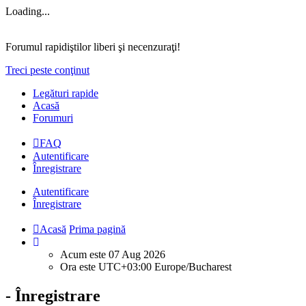
Loading...
Forumul rapidiştilor liberi şi necenzuraţi!
Treci peste conţinut
Legături rapide
Acasă
Forumuri
FAQ
Autentificare
Înregistrare
Autentificare
Înregistrare
Acasă
Prima pagină
Acum este 07 Aug 2026
Ora este UTC+03:00 Europe/Bucharest
- Înregistrare