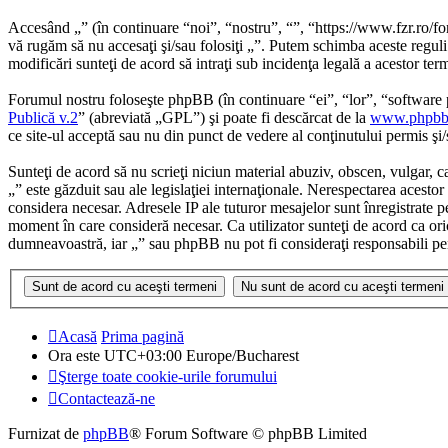
Accesând „” (în continuare “noi”, “nostru”, “”, “https://www.fzr.ro/for
vă rugăm să nu accesaţi şi/sau folosiţi „”. Putem schimba aceste reguli 
modificări sunteţi de acord să intraţi sub incidenţa legală a acestor te
Forumul nostru foloseşte phpBB (în continuare “ei”, “lor”, “softwa
Publică v.2
” (abreviată „GPL”) şi poate fi descărcat de la
www.phpbb
ce site-ul acceptă sau nu din punct de vedere al conţinutului permis şi
Sunteţi de acord să nu scrieţi niciun material abuziv, obscen, vulgar, c
„” este găzduit sau ale legislaţiei internaţionale. Nerespectarea aces
considera necesar. Adresele IP ale tuturor mesajelor sunt înregistrate pe
moment în care consideră necesar. Ca utilizator sunteţi de acord ca oric
dumneavoastră, iar „” sau phpBB nu pot fi consideraţi responsabili pe
Acasă
Prima pagină
Ora este UTC+03:00 Europe/Bucharest
Şterge toate cookie-urile forumului
Contactează-ne
Furnizat de
phpBB
® Forum Software © phpBB Limited