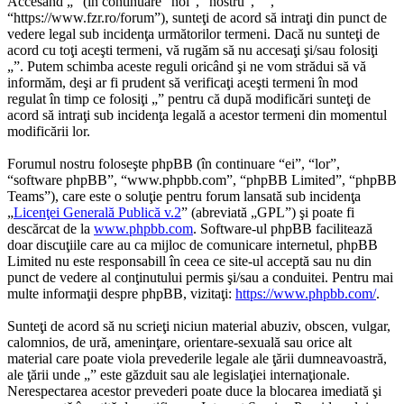
Accesând „” (în continuare “noi”, “nostru”, “”,
“https://www.fzr.ro/forum”), sunteţi de acord să intraţi din punct de
vedere legal sub incidenţa următorilor termeni. Dacă nu sunteţi de
acord cu toţi aceşti termeni, vă rugăm să nu accesaţi şi/sau folosiţi
„”. Putem schimba aceste reguli oricând şi ne vom strădui să vă
informăm, deşi ar fi prudent să verificaţi aceşti termeni în mod
regulat în timp ce folosiţi „” pentru că după modificări sunteţi de
acord să intraţi sub incidenţa legală a acestor termeni din momentul
modificării lor.
Forumul nostru foloseşte phpBB (în continuare “ei”, “lor”,
“software phpBB”, “www.phpbb.com”, “phpBB Limited”, “phpBB
Teams”), care este o soluţie pentru forum lansată sub incidenţa
„
Licenţei Generală Publică v.2
” (abreviată „GPL”) şi poate fi
descărcat de la
www.phpbb.com
. Software-ul phpBB facilitează
doar discuţiile care au ca mijloc de comunicare internetul, phpBB
Limited nu este responsabill în ceea ce site-ul acceptă sau nu din
punct de vedere al conţinutului permis şi/sau a conduitei. Pentru mai
multe informaţii despre phpBB, vizitaţi:
https://www.phpbb.com/
.
Sunteţi de acord să nu scrieţi niciun material abuziv, obscen, vulgar,
calomnios, de ură, ameninţare, orientare-sexuală sau orice alt
material care poate viola prevederile legale ale ţării dumneavoastră,
ale ţării unde „” este găzduit sau ale legislaţiei internaţionale.
Nerespectarea acestor prevederi poate duce la blocarea imediată şi