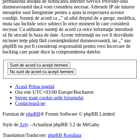
permanentă însoţită de notificarea Internet Service Provider-ului
dumneavoastră dacă vom considera necesar. Adresele IP ale tuturor
mesajelor sunt înregistrate pentru a ajuta la respectarea acestor
condiţii. Sunteţi de acord ca „” să aibă dreptul de a şterge, modifica,
muta sau închide orice subiect în orice moment în care consideră
necesar. Ca utilizator sunteţi de acord ca orice informaţie introdusă
să fie stocată în baza de date. Aceste informaţii nu vor fi dezvăluite
niciunei terţe părţi fără consimţământul dumneavoastră, iar „” sau
phpBB nu pot fi consideraţi responsabili pentru vreo încercare de
hacking care poate duce la compromiterea datelor.
Acasă
Prima pagină
Ora este UTC+03:00 Europe/Bucharest
Şterge toate cookie-urile forumului
Contactează-ne
Furnizat de
phpBB
® Forum Software © phpBB Limited
Style de
Arty
- Actualizat phpBB 3.2 de MrGaby
Translation/Traducere:
phpBB România