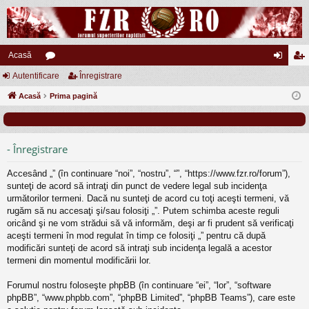
Acasă
Autentificare
or
Înregistrare
ut
nr
Acasă
u
Prima pagină
en
eg
m
tifi
ist
uri
ca
ra
- Înregistrare
re
re
Accesând „” (în continuare “noi”, “nostru”, “”, “https://www.fzr.ro/forum”),
sunteţi de acord să intraţi din punct de vedere legal sub incidenţa
următorilor termeni. Dacă nu sunteţi de acord cu toţi aceşti termeni, vă
rugăm să nu accesaţi şi/sau folosiţi „”. Putem schimba aceste reguli
oricând şi ne vom strădui să vă informăm, deşi ar fi prudent să verificaţi
aceşti termeni în mod regulat în timp ce folosiţi „” pentru că după
modificări sunteţi de acord să intraţi sub incidenţa legală a acestor
termeni din momentul modificării lor.
Forumul nostru foloseşte phpBB (în continuare “ei”, “lor”, “software
phpBB”, “www.phpbb.com”, “phpBB Limited”, “phpBB Teams”), care este