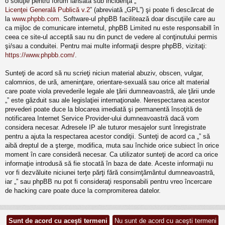
o soluţie pentru forum lansată sub incidenţa „
Licenţei Generală Publică v.2
” (abreviată „GPL”) şi poate fi descărcat de
la
www.phpbb.com
. Software-ul phpBB facilitează doar discuţiile care au
ca mijloc de comunicare internetul, phpBB Limited nu este responsabill în
ceea ce site-ul acceptă sau nu din punct de vedere al conţinutului permis
şi/sau a conduitei. Pentru mai multe informaţii despre phpBB, vizitaţi:
https://www.phpbb.com/
.
Sunteţi de acord să nu scrieţi niciun material abuziv, obscen, vulgar,
calomnios, de ură, ameninţare, orientare-sexuală sau orice alt material
care poate viola prevederile legale ale ţării dumneavoastră, ale ţării unde
„” este găzduit sau ale legislaţiei internaţionale. Nerespectarea acestor
prevederi poate duce la blocarea imediată şi permanentă însoţită de
notificarea Internet Service Provider-ului dumneavoastră dacă vom
considera necesar. Adresele IP ale tuturor mesajelor sunt înregistrate
pentru a ajuta la respectarea acestor condiţii. Sunteţi de acord ca „” să
aibă dreptul de a şterge, modifica, muta sau închide orice subiect în orice
moment în care consideră necesar. Ca utilizator sunteţi de acord ca orice
informaţie introdusă să fie stocată în baza de date. Aceste informaţii nu
vor fi dezvăluite niciunei terţe părţi fără consimţământul dumneavoastră,
iar „” sau phpBB nu pot fi consideraţi responsabili pentru vreo încercare
de hacking care poate duce la compromiterea datelor.