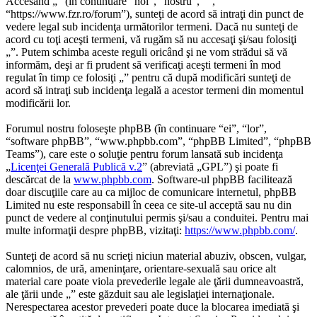
Accesând „” (în continuare “noi”, “nostru”, “”,
“https://www.fzr.ro/forum”), sunteţi de acord să intraţi din punct de
vedere legal sub incidenţa următorilor termeni. Dacă nu sunteţi de
acord cu toţi aceşti termeni, vă rugăm să nu accesaţi şi/sau folosiţi
„”. Putem schimba aceste reguli oricând şi ne vom strădui să vă
informăm, deşi ar fi prudent să verificaţi aceşti termeni în mod
regulat în timp ce folosiţi „” pentru că după modificări sunteţi de
acord să intraţi sub incidenţa legală a acestor termeni din momentul
modificării lor.
Forumul nostru foloseşte phpBB (în continuare “ei”, “lor”,
“software phpBB”, “www.phpbb.com”, “phpBB Limited”, “phpBB
Teams”), care este o soluţie pentru forum lansată sub incidenţa
„
Licenţei Generală Publică v.2
” (abreviată „GPL”) şi poate fi
descărcat de la
www.phpbb.com
. Software-ul phpBB facilitează
doar discuţiile care au ca mijloc de comunicare internetul, phpBB
Limited nu este responsabill în ceea ce site-ul acceptă sau nu din
punct de vedere al conţinutului permis şi/sau a conduitei. Pentru mai
multe informaţii despre phpBB, vizitaţi:
https://www.phpbb.com/
.
Sunteţi de acord să nu scrieţi niciun material abuziv, obscen, vulgar,
calomnios, de ură, ameninţare, orientare-sexuală sau orice alt
material care poate viola prevederile legale ale ţării dumneavoastră,
ale ţării unde „” este găzduit sau ale legislaţiei internaţionale.
Nerespectarea acestor prevederi poate duce la blocarea imediată şi