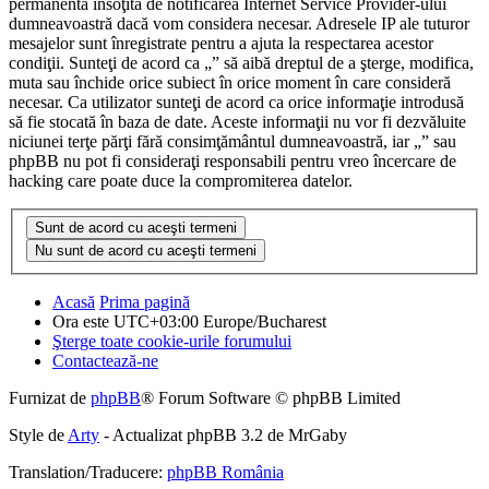
permanentă însoţită de notificarea Internet Service Provider-ului
dumneavoastră dacă vom considera necesar. Adresele IP ale tuturor
mesajelor sunt înregistrate pentru a ajuta la respectarea acestor
condiţii. Sunteţi de acord ca „” să aibă dreptul de a şterge, modifica,
muta sau închide orice subiect în orice moment în care consideră
necesar. Ca utilizator sunteţi de acord ca orice informaţie introdusă
să fie stocată în baza de date. Aceste informaţii nu vor fi dezvăluite
niciunei terţe părţi fără consimţământul dumneavoastră, iar „” sau
phpBB nu pot fi consideraţi responsabili pentru vreo încercare de
hacking care poate duce la compromiterea datelor.
Acasă
Prima pagină
Ora este UTC+03:00 Europe/Bucharest
Şterge toate cookie-urile forumului
Contactează-ne
Furnizat de
phpBB
® Forum Software © phpBB Limited
Style de
Arty
- Actualizat phpBB 3.2 de MrGaby
Translation/Traducere:
phpBB România