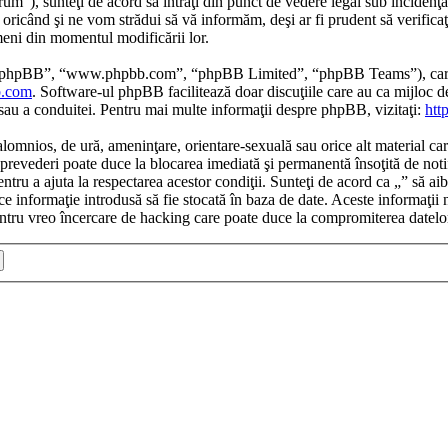
um”), sunteţi de acord să intraţi din punct de vedere legal sub incidenţa
oricând şi ne vom strădui să vă informăm, deşi ar fi prudent să verificaţ
rmeni din momentul modificării lor.
re phpBB”, “www.phpbb.com”, “phpBB Limited”, “phpBB Teams”), care es
.com
. Software-ul phpBB facilitează doar discuţiile care au ca mijloc 
/sau a conduitei. Pentru mai multe informaţii despre phpBB, vizitaţi:
htt
alomnios, de ură, ameninţare, orientare-sexuală sau orice alt material car
tor prevederi poate duce la blocarea imediată şi permanentă însoţită de n
ntru a ajuta la respectarea acestor condiţii. Sunteţi de acord ca „” să ai
e informaţie introdusă să fie stocată în baza de date. Aceste informaţii 
ntru vreo încercare de hacking care poate duce la compromiterea datelo