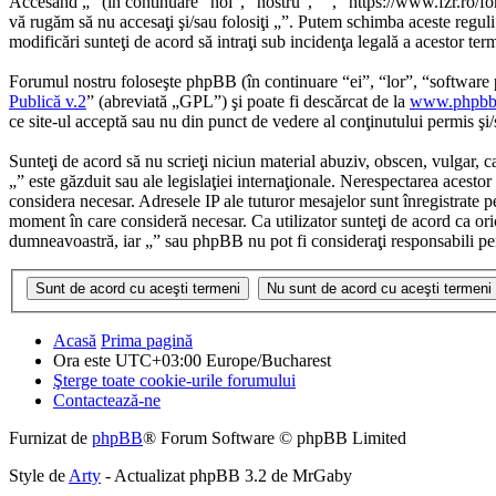
Accesând „” (în continuare “noi”, “nostru”, “”, “https://www.fzr.ro/for
vă rugăm să nu accesaţi şi/sau folosiţi „”. Putem schimba aceste reguli 
modificări sunteţi de acord să intraţi sub incidenţa legală a acestor te
Forumul nostru foloseşte phpBB (în continuare “ei”, “lor”, “softwa
Publică v.2
” (abreviată „GPL”) şi poate fi descărcat de la
www.phpbb
ce site-ul acceptă sau nu din punct de vedere al conţinutului permis şi
Sunteţi de acord să nu scrieţi niciun material abuziv, obscen, vulgar, c
„” este găzduit sau ale legislaţiei internaţionale. Nerespectarea aces
considera necesar. Adresele IP ale tuturor mesajelor sunt înregistrate pe
moment în care consideră necesar. Ca utilizator sunteţi de acord ca oric
dumneavoastră, iar „” sau phpBB nu pot fi consideraţi responsabili pe
Acasă
Prima pagină
Ora este UTC+03:00 Europe/Bucharest
Şterge toate cookie-urile forumului
Contactează-ne
Furnizat de
phpBB
® Forum Software © phpBB Limited
Style de
Arty
- Actualizat phpBB 3.2 de MrGaby