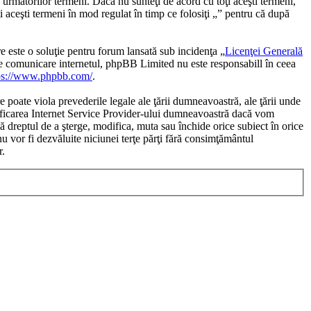
 următorilor termeni. Dacă nu sunteţi de acord cu toţi aceşti termeni,
i aceşti termeni în mod regulat în timp ce folosiţi „” pentru că după
te o soluţie pentru forum lansată sub incidenţa „
Licenţei Generală
de comunicare internetul, phpBB Limited nu este responsabill în ceea
ps://www.phpbb.com/
.
e poate viola prevederile legale ale ţării dumneavoastră, ale ţării unde
otificarea Internet Service Provider-ului dumneavoastră dacă vom
bă dreptul de a şterge, modifica, muta sau închide orice subiect în orice
nu vor fi dezvăluite niciunei terţe părţi fără consimţământul
r.