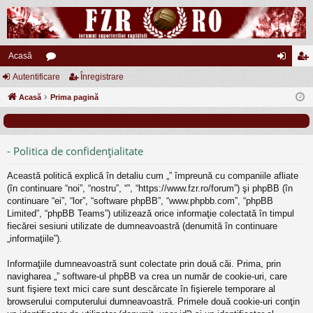
Acasă
Autentificare
or
Înregistrare
ut
nr
Acasă
u
Prima pagină
en
eg
m
tifi
ist
uri
ca
ra
- Politica de confidenţialitate
re
re
Această politică explică în detaliu cum „” împreună cu companiile afliate
(în continuare “noi”, “nostru”, “”, “https://www.fzr.ro/forum”) şi phpBB (în
continuare “ei”, “lor”, “software phpBB”, “www.phpbb.com”, “phpBB
Limited”, “phpBB Teams”) utilizează orice informaţie colectată în timpul
fiecărei sesiuni utilizate de dumneavoastră (denumită în continuare
„informaţiile”).
Informaţiile dumneavoastră sunt colectate prin două căi. Prima, prin
navigharea „” software-ul phpBB va crea un număr de cookie-uri, care
sunt fişiere text mici care sunt descărcate în fişierele temporare al
browserului computerului dumneavoastră. Primele două cookie-uri conţin