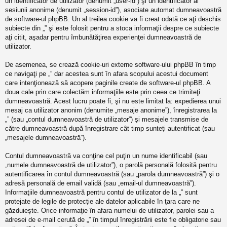
un identificator de utilizator (denumit „user-id”) şi un identificator al
sesiunii anonime (denumit „session-id”), asociate automat dumneavoastră
de software-ul phpBB. Un al treilea cookie va fi creat odată ce aţi deschis
subiecte din „” şi este folosit pentru a stoca informaţii despre ce subiecte
aţi citit, aşadar pentru îmbunătăţirea experienţei dumneavoastră de
utilizator.
De asemenea, se crează cookie-uri externe software-ului phpBB în timp
ce navigaţi pe „” dar acestea sunt în afara scopului acestui document
care intenţionează să acopere paginile create de software-ul phpBB. A
doua cale prin care colectăm informaţiile este prin ceea ce trimiteţi
dumneavoastră. Acest lucru poate fi, şi nu este limitat la: expedierea unui
mesaj ca utilizator anonim (denumite „mesaje anonime”), înregistrarea la
„” (sau „contul dumneavoastră de utilizator”) şi mesajele transmise de
către dumneavoastră după înregistrare cât timp sunteţi autentificat (sau
„mesajele dumneavoastră”).
Contul dumneavoastră va conţine cel puţin un nume identificabil (sau
„numele dumneavoastră de utilizator”), o parolă personală folosită pentru
autentificarea în contul dumneavoastră (sau „parola dumneavoastră”) şi o
adresă personală de email validă (sau „email-ul dumneavoastră”).
Informaţiile dumneavoastră pentru contul de utilizator de la „” sunt
protejate de legile de protecţie ale datelor aplicabile în ţara care ne
găzduieşte. Orice informaţie în afara numelui de utilizator, parolei sau a
adresei de e-mail cerută de „” în timpul înregistrării este fie obligatorie sau