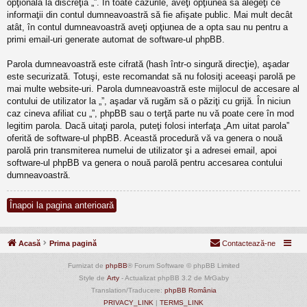
opţională la discreţia „”. În toate cazurile, aveţi opţiunea să alegeţi ce
informaţii din contul dumneavoastră să fie afişate public. Mai mult decât
atât, în contul dumneavoastră aveţi opţiunea de a opta sau nu pentru a
primi email-uri generate automat de software-ul phpBB.
Parola dumneavoastră este cifrată (hash într-o singură direcţie), aşadar
este securizată. Totuşi, este recomandat să nu folosiţi aceeaşi parolă pe
mai multe website-uri. Parola dumneavoastră este mijlocul de accesare al
contului de utilizator la „”, aşadar vă rugăm să o păziţi cu grijă. În niciun
caz cineva afiliat cu „”, phpBB sau o terţă parte nu vă poate cere în mod
legitim parola. Dacă uitaţi parola, puteţi folosi interfaţa „Am uitat parola”
oferită de software-ul phpBB. Această procedură vă va genera o nouă
parolă prin transmiterea numelui de utilizator şi a adresei email, apoi
software-ul phpBB va genera o nouă parolă pentru accesarea contului
dumneavoastră.
Înapoi la pagina anterioară
Acasă
Prima pagină
Contactează-ne
Furnizat de
phpBB
® Forum Software © phpBB Limited
Style de
Arty
- Actualizat phpBB 3.2 de MrGaby
Translation/Traducere:
phpBB România
PRIVACY_LINK
|
TERMS_LINK