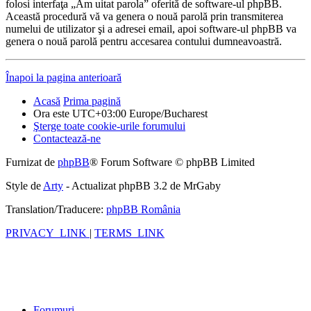
folosi interfaţa „Am uitat parola” oferită de software-ul phpBB.
Această procedură vă va genera o nouă parolă prin transmiterea
numelui de utilizator şi a adresei email, apoi software-ul phpBB va
genera o nouă parolă pentru accesarea contului dumneavoastră.
Înapoi la pagina anterioară
Acasă
Prima pagină
Ora este UTC+03:00 Europe/Bucharest
Şterge toate cookie-urile forumului
Contactează-ne
Furnizat de
phpBB
® Forum Software © phpBB Limited
Style de
Arty
- Actualizat phpBB 3.2 de MrGaby
Translation/Traducere:
phpBB România
PRIVACY_LINK
|
TERMS_LINK
Forumuri