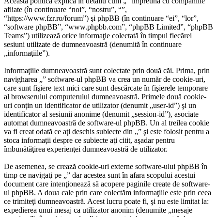
Această politică explică în detaliu cum „” împreună cu companiile
afliate (în continuare “noi”, “nostru”, “”,
“https://www.fzr.ro/forum”) şi phpBB (în continuare “ei”, “lor”,
“software phpBB”, “www.phpbb.com”, “phpBB Limited”, “phpBB
Teams”) utilizează orice informaţie colectată în timpul fiecărei
sesiuni utilizate de dumneavoastră (denumită în continuare
„informaţiile”).
Informaţiile dumneavoastră sunt colectate prin două căi. Prima, prin
navigharea „” software-ul phpBB va crea un număr de cookie-uri,
care sunt fişiere text mici care sunt descărcate în fişierele temporare
al browserului computerului dumneavoastră. Primele două cookie-
uri conţin un identificator de utilizator (denumit „user-id”) şi un
identificator al sesiunii anonime (denumit „session-id”), asociate
automat dumneavoastră de software-ul phpBB. Un al treilea cookie
va fi creat odată ce aţi deschis subiecte din „” şi este folosit pentru a
stoca informaţii despre ce subiecte aţi citit, aşadar pentru
îmbunătăţirea experienţei dumneavoastră de utilizator.
De asemenea, se crează cookie-uri externe software-ului phpBB în
timp ce navigaţi pe „” dar acestea sunt în afara scopului acestui
document care intenţionează să acopere paginile create de software-
ul phpBB. A doua cale prin care colectăm informaţiile este prin ceea
ce trimiteţi dumneavoastră. Acest lucru poate fi, şi nu este limitat la:
expedierea unui mesaj ca utilizator anonim (denumite „mesaje