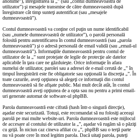
anonime”), înregistrarea la „” (sau „contul dumneavoastră de
utilizator”) şi mesajele transmise de către dumneavoastră după
înregistrare cât timp sunteţi autentificat (sau „mesajele
dumneavoastră”).
Contul dumneavoastră va conţine cel puţin un nume identificabil
(sau „numele dumneavoastră de utilizator”), o parolă personală
folosită pentru autentificarea în contul dumneavoastră (sau „parola
dumneavoastră”) şi o adresă personală de email validă (sau „email-ul
dumneavoastră”). Informaţiile dumneavoastră pentru contul de
utilizator de la „” sunt protejate de legile de protecţie ale datelor
aplicabile în ţara care ne găzduieşte. Orice informaţie în afara
numelui de utilizator, parolei sau a adresei de e-mail cerută de „” în
timpul înregistrării este fie obligatorie sau opţională la discreţia „”. În
toate cazurile, aveţi opţiunea să alegeţi ce informaţii din contul
dumneavoastră să fie afişate public. Mai mult decât atât, în contul
dumneavoastră aveţi opţiunea de a opta sau nu pentru a primi email-
uri generate automat de software-ul phpBB.
Parola dumneavoastră este cifrată (hash într-o singură direcţie),
aşadar este securizată. Totuşi, este recomandat să nu folosiţi aceeaşi
parolă pe mai multe website-uri. Parola dumneavoastră este mijlocul
de accesare al contului de utilizator la „”, aşadar vă rugăm să o păziţi
cu grijă. În niciun caz cineva afiliat cu „”, phpBB sau o terţă parte
nu vă poate cere în mod legitim parola. Dacă uitaţi parola, puteţi