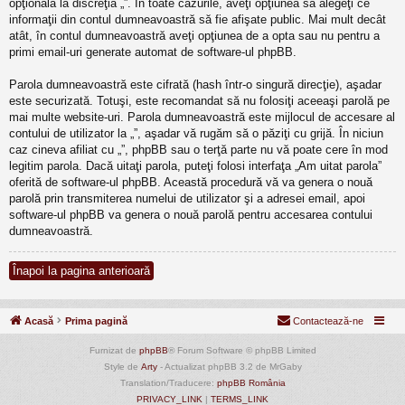
opţională la discreţia „”. În toate cazurile, aveţi opţiunea să alegeţi ce
informaţii din contul dumneavoastră să fie afişate public. Mai mult decât
atât, în contul dumneavoastră aveţi opţiunea de a opta sau nu pentru a
primi email-uri generate automat de software-ul phpBB.
Parola dumneavoastră este cifrată (hash într-o singură direcţie), aşadar
este securizată. Totuşi, este recomandat să nu folosiţi aceeaşi parolă pe
mai multe website-uri. Parola dumneavoastră este mijlocul de accesare al
contului de utilizator la „”, aşadar vă rugăm să o păziţi cu grijă. În niciun
caz cineva afiliat cu „”, phpBB sau o terţă parte nu vă poate cere în mod
legitim parola. Dacă uitaţi parola, puteţi folosi interfaţa „Am uitat parola”
oferită de software-ul phpBB. Această procedură vă va genera o nouă
parolă prin transmiterea numelui de utilizator şi a adresei email, apoi
software-ul phpBB va genera o nouă parolă pentru accesarea contului
dumneavoastră.
Înapoi la pagina anterioară
Acasă
Prima pagină
Contactează-ne
Furnizat de
phpBB
® Forum Software © phpBB Limited
Style de
Arty
- Actualizat phpBB 3.2 de MrGaby
Translation/Traducere:
phpBB România
PRIVACY_LINK
|
TERMS_LINK