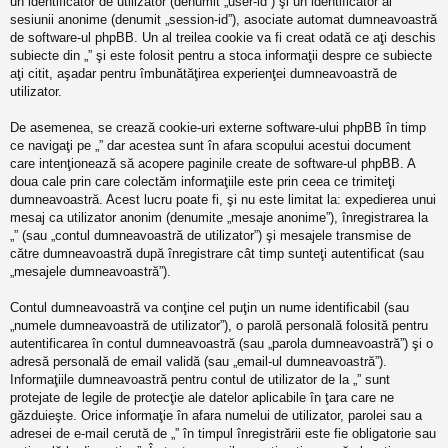
un identificator de utilizator (denumit „user-id”) şi un identificator al
sesiunii anonime (denumit „session-id”), asociate automat dumneavoastră
de software-ul phpBB. Un al treilea cookie va fi creat odată ce aţi deschis
subiecte din „” şi este folosit pentru a stoca informaţii despre ce subiecte
aţi citit, aşadar pentru îmbunătăţirea experienţei dumneavoastră de
utilizator.
De asemenea, se crează cookie-uri externe software-ului phpBB în timp
ce navigaţi pe „” dar acestea sunt în afara scopului acestui document
care intenţionează să acopere paginile create de software-ul phpBB. A
doua cale prin care colectăm informaţiile este prin ceea ce trimiteţi
dumneavoastră. Acest lucru poate fi, şi nu este limitat la: expedierea unui
mesaj ca utilizator anonim (denumite „mesaje anonime”), înregistrarea la
„” (sau „contul dumneavoastră de utilizator”) şi mesajele transmise de
către dumneavoastră după înregistrare cât timp sunteţi autentificat (sau
„mesajele dumneavoastră”).
Contul dumneavoastră va conţine cel puţin un nume identificabil (sau
„numele dumneavoastră de utilizator”), o parolă personală folosită pentru
autentificarea în contul dumneavoastră (sau „parola dumneavoastră”) şi o
adresă personală de email validă (sau „email-ul dumneavoastră”).
Informaţiile dumneavoastră pentru contul de utilizator de la „” sunt
protejate de legile de protecţie ale datelor aplicabile în ţara care ne
găzduieşte. Orice informaţie în afara numelui de utilizator, parolei sau a
adresei de e-mail cerută de „” în timpul înregistrării este fie obligatorie sau