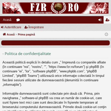
Acasă
Autentificare
or
Înregistrare
ut
nr
Acasă
u
Prima pagină
en
eg
m
tifi
ist
uri
ca
ra
- Politica de confidenţialitate
re
re
Această politică explică în detaliu cum „” împreună cu companiile afliate
(în continuare “noi”, “nostru”, “”, “https://www.fzr.ro/forum”) şi phpBB (în
continuare “ei”, “lor”, “software phpBB”, “www.phpbb.com”, “phpBB
Limited”, “phpBB Teams”) utilizează orice informaţie colectată în timpul
fiecărei sesiuni utilizate de dumneavoastră (denumită în continuare
„informaţiile”).
Informaţiile dumneavoastră sunt colectate prin două căi. Prima, prin
navigharea „” software-ul phpBB va crea un număr de cookie-uri, care
sunt fişiere text mici care sunt descărcate în fişierele temporare al
browserului computerului dumneavoastră. Primele două cookie-uri conţin