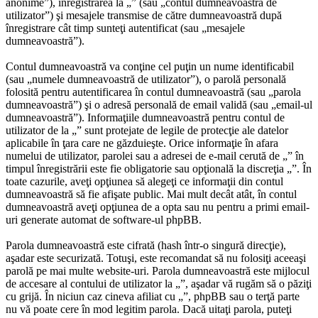
anonime”), înregistrarea la „” (sau „contul dumneavoastră de
utilizator”) şi mesajele transmise de către dumneavoastră după
înregistrare cât timp sunteţi autentificat (sau „mesajele
dumneavoastră”).
Contul dumneavoastră va conţine cel puţin un nume identificabil
(sau „numele dumneavoastră de utilizator”), o parolă personală
folosită pentru autentificarea în contul dumneavoastră (sau „parola
dumneavoastră”) şi o adresă personală de email validă (sau „email-ul
dumneavoastră”). Informaţiile dumneavoastră pentru contul de
utilizator de la „” sunt protejate de legile de protecţie ale datelor
aplicabile în ţara care ne găzduieşte. Orice informaţie în afara
numelui de utilizator, parolei sau a adresei de e-mail cerută de „” în
timpul înregistrării este fie obligatorie sau opţională la discreţia „”. În
toate cazurile, aveţi opţiunea să alegeţi ce informaţii din contul
dumneavoastră să fie afişate public. Mai mult decât atât, în contul
dumneavoastră aveţi opţiunea de a opta sau nu pentru a primi email-
uri generate automat de software-ul phpBB.
Parola dumneavoastră este cifrată (hash într-o singură direcţie),
aşadar este securizată. Totuşi, este recomandat să nu folosiţi aceeaşi
parolă pe mai multe website-uri. Parola dumneavoastră este mijlocul
de accesare al contului de utilizator la „”, aşadar vă rugăm să o păziţi
cu grijă. În niciun caz cineva afiliat cu „”, phpBB sau o terţă parte
nu vă poate cere în mod legitim parola. Dacă uitaţi parola, puteţi