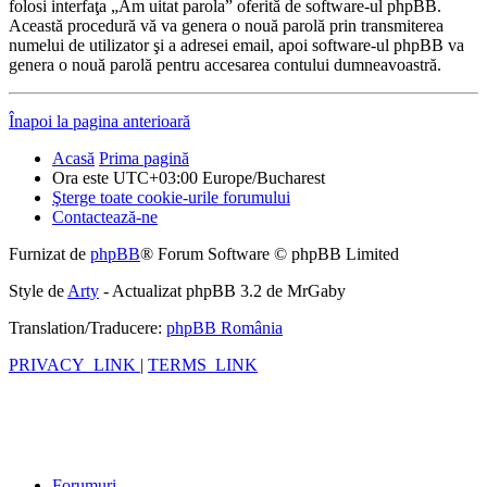
folosi interfaţa „Am uitat parola” oferită de software-ul phpBB.
Această procedură vă va genera o nouă parolă prin transmiterea
numelui de utilizator şi a adresei email, apoi software-ul phpBB va
genera o nouă parolă pentru accesarea contului dumneavoastră.
Înapoi la pagina anterioară
Acasă
Prima pagină
Ora este UTC+03:00 Europe/Bucharest
Şterge toate cookie-urile forumului
Contactează-ne
Furnizat de
phpBB
® Forum Software © phpBB Limited
Style de
Arty
- Actualizat phpBB 3.2 de MrGaby
Translation/Traducere:
phpBB România
PRIVACY_LINK
|
TERMS_LINK
Forumuri