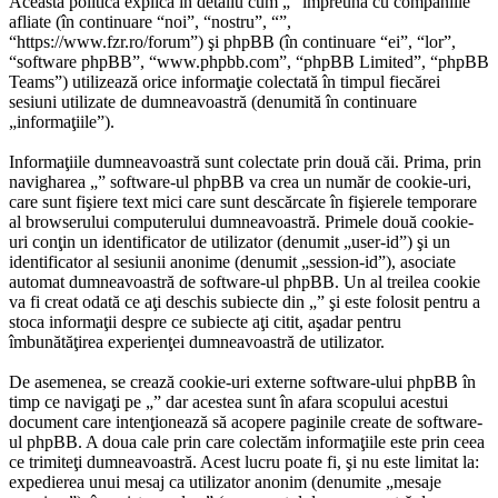
Această politică explică în detaliu cum „” împreună cu companiile
afliate (în continuare “noi”, “nostru”, “”,
“https://www.fzr.ro/forum”) şi phpBB (în continuare “ei”, “lor”,
“software phpBB”, “www.phpbb.com”, “phpBB Limited”, “phpBB
Teams”) utilizează orice informaţie colectată în timpul fiecărei
sesiuni utilizate de dumneavoastră (denumită în continuare
„informaţiile”).
Informaţiile dumneavoastră sunt colectate prin două căi. Prima, prin
navigharea „” software-ul phpBB va crea un număr de cookie-uri,
care sunt fişiere text mici care sunt descărcate în fişierele temporare
al browserului computerului dumneavoastră. Primele două cookie-
uri conţin un identificator de utilizator (denumit „user-id”) şi un
identificator al sesiunii anonime (denumit „session-id”), asociate
automat dumneavoastră de software-ul phpBB. Un al treilea cookie
va fi creat odată ce aţi deschis subiecte din „” şi este folosit pentru a
stoca informaţii despre ce subiecte aţi citit, aşadar pentru
îmbunătăţirea experienţei dumneavoastră de utilizator.
De asemenea, se crează cookie-uri externe software-ului phpBB în
timp ce navigaţi pe „” dar acestea sunt în afara scopului acestui
document care intenţionează să acopere paginile create de software-
ul phpBB. A doua cale prin care colectăm informaţiile este prin ceea
ce trimiteţi dumneavoastră. Acest lucru poate fi, şi nu este limitat la:
expedierea unui mesaj ca utilizator anonim (denumite „mesaje