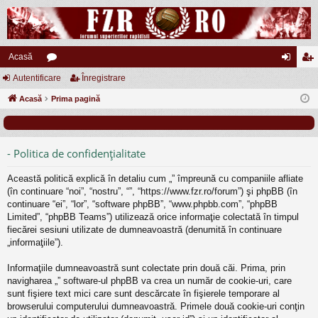
Acasă
Autentificare
or
Înregistrare
ut
nr
Acasă
u
Prima pagină
en
eg
m
tifi
ist
uri
ca
ra
- Politica de confidenţialitate
re
re
Această politică explică în detaliu cum „” împreună cu companiile afliate
(în continuare “noi”, “nostru”, “”, “https://www.fzr.ro/forum”) şi phpBB (în
continuare “ei”, “lor”, “software phpBB”, “www.phpbb.com”, “phpBB
Limited”, “phpBB Teams”) utilizează orice informaţie colectată în timpul
fiecărei sesiuni utilizate de dumneavoastră (denumită în continuare
„informaţiile”).
Informaţiile dumneavoastră sunt colectate prin două căi. Prima, prin
navigharea „” software-ul phpBB va crea un număr de cookie-uri, care
sunt fişiere text mici care sunt descărcate în fişierele temporare al
browserului computerului dumneavoastră. Primele două cookie-uri conţin