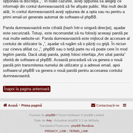
opţională la discreţia „”. În toate cazurile, aveţi opţiunea să alegeţi ce
informaţii din contul dumneavoastră să fie afişate public. Mai mult decât
atât, în contul dumneavoastră aveţi opţiunea de a opta sau nu pentru a
primi email-uri generate automat de software-ul phpBB.
Parola dumneavoastră este cifrată (hash într-o singură direcţie), aşadar
este securizată. Totuşi, este recomandat să nu folosiţi aceeaşi parolă pe
mai multe website-uri. Parola dumneavoastră este mijlocul de accesare al
contului de utilizator la „”, aşadar vă rugăm să o păziţi cu grijă. În niciun
caz cineva afiliat cu „”, phpBB sau o terţă parte nu vă poate cere în mod
legitim parola. Dacă uitaţi parola, puteţi folosi interfaţa „Am uitat parola”
oferită de software-ul phpBB. Această procedură vă va genera o nouă
parolă prin transmiterea numelui de utilizator şi a adresei email, apoi
software-ul phpBB va genera o nouă parolă pentru accesarea contului
dumneavoastră.
Înapoi la pagina anterioară
Acasă
Prima pagină
Contactează-ne
Furnizat de
phpBB
® Forum Software © phpBB Limited
Style de
Arty
- Actualizat phpBB 3.2 de MrGaby
Translation/Traducere:
phpBB România
PRIVACY_LINK
|
TERMS_LINK