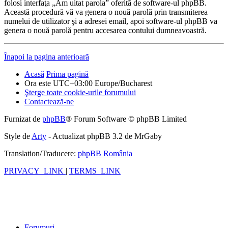
folosi interfaţa „Am uitat parola” oferită de software-ul phpBB.
Această procedură vă va genera o nouă parolă prin transmiterea
numelui de utilizator şi a adresei email, apoi software-ul phpBB va
genera o nouă parolă pentru accesarea contului dumneavoastră.
Înapoi la pagina anterioară
Acasă
Prima pagină
Ora este UTC+03:00 Europe/Bucharest
Şterge toate cookie-urile forumului
Contactează-ne
Furnizat de
phpBB
® Forum Software © phpBB Limited
Style de
Arty
- Actualizat phpBB 3.2 de MrGaby
Translation/Traducere:
phpBB România
PRIVACY_LINK
|
TERMS_LINK
Forumuri