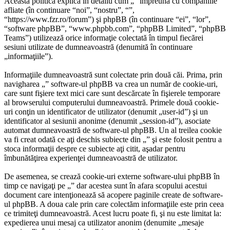
Această politică explică în detaliu cum „” împreună cu companiile
afliate (în continuare “noi”, “nostru”, “”,
“https://www.fzr.ro/forum”) şi phpBB (în continuare “ei”, “lor”,
“software phpBB”, “www.phpbb.com”, “phpBB Limited”, “phpBB
Teams”) utilizează orice informaţie colectată în timpul fiecărei
sesiuni utilizate de dumneavoastră (denumită în continuare
„informaţiile”).
Informaţiile dumneavoastră sunt colectate prin două căi. Prima, prin
navigharea „” software-ul phpBB va crea un număr de cookie-uri,
care sunt fişiere text mici care sunt descărcate în fişierele temporare
al browserului computerului dumneavoastră. Primele două cookie-
uri conţin un identificator de utilizator (denumit „user-id”) şi un
identificator al sesiunii anonime (denumit „session-id”), asociate
automat dumneavoastră de software-ul phpBB. Un al treilea cookie
va fi creat odată ce aţi deschis subiecte din „” şi este folosit pentru a
stoca informaţii despre ce subiecte aţi citit, aşadar pentru
îmbunătăţirea experienţei dumneavoastră de utilizator.
De asemenea, se crează cookie-uri externe software-ului phpBB în
timp ce navigaţi pe „” dar acestea sunt în afara scopului acestui
document care intenţionează să acopere paginile create de software-
ul phpBB. A doua cale prin care colectăm informaţiile este prin ceea
ce trimiteţi dumneavoastră. Acest lucru poate fi, şi nu este limitat la:
expedierea unui mesaj ca utilizator anonim (denumite „mesaje