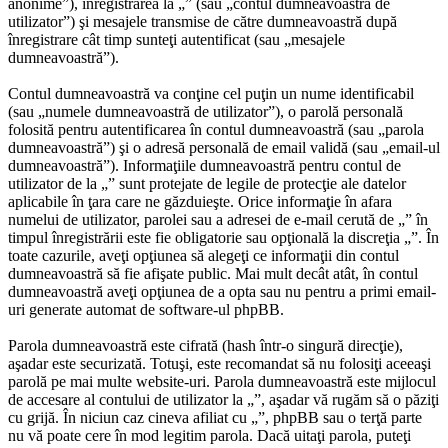
anonime”), înregistrarea la „” (sau „contul dumneavoastră de
utilizator”) şi mesajele transmise de către dumneavoastră după
înregistrare cât timp sunteţi autentificat (sau „mesajele
dumneavoastră”).
Contul dumneavoastră va conţine cel puţin un nume identificabil
(sau „numele dumneavoastră de utilizator”), o parolă personală
folosită pentru autentificarea în contul dumneavoastră (sau „parola
dumneavoastră”) şi o adresă personală de email validă (sau „email-ul
dumneavoastră”). Informaţiile dumneavoastră pentru contul de
utilizator de la „” sunt protejate de legile de protecţie ale datelor
aplicabile în ţara care ne găzduieşte. Orice informaţie în afara
numelui de utilizator, parolei sau a adresei de e-mail cerută de „” în
timpul înregistrării este fie obligatorie sau opţională la discreţia „”. În
toate cazurile, aveţi opţiunea să alegeţi ce informaţii din contul
dumneavoastră să fie afişate public. Mai mult decât atât, în contul
dumneavoastră aveţi opţiunea de a opta sau nu pentru a primi email-
uri generate automat de software-ul phpBB.
Parola dumneavoastră este cifrată (hash într-o singură direcţie),
aşadar este securizată. Totuşi, este recomandat să nu folosiţi aceeaşi
parolă pe mai multe website-uri. Parola dumneavoastră este mijlocul
de accesare al contului de utilizator la „”, aşadar vă rugăm să o păziţi
cu grijă. În niciun caz cineva afiliat cu „”, phpBB sau o terţă parte
nu vă poate cere în mod legitim parola. Dacă uitaţi parola, puteţi