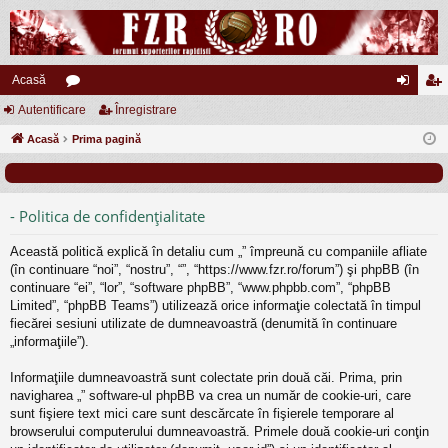
Acasă
Autentificare
or
Înregistrare
ut
nr
Acasă
u
Prima pagină
en
eg
m
tifi
ist
uri
ca
ra
- Politica de confidenţialitate
re
re
Această politică explică în detaliu cum „” împreună cu companiile afliate
(în continuare “noi”, “nostru”, “”, “https://www.fzr.ro/forum”) şi phpBB (în
continuare “ei”, “lor”, “software phpBB”, “www.phpbb.com”, “phpBB
Limited”, “phpBB Teams”) utilizează orice informaţie colectată în timpul
fiecărei sesiuni utilizate de dumneavoastră (denumită în continuare
„informaţiile”).
Informaţiile dumneavoastră sunt colectate prin două căi. Prima, prin
navigharea „” software-ul phpBB va crea un număr de cookie-uri, care
sunt fişiere text mici care sunt descărcate în fişierele temporare al
browserului computerului dumneavoastră. Primele două cookie-uri conţin