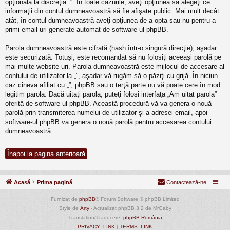
opţională la discreţia „”. În toate cazurile, aveţi opţiunea să alegeţi ce
informaţii din contul dumneavoastră să fie afişate public. Mai mult decât
atât, în contul dumneavoastră aveţi opţiunea de a opta sau nu pentru a
primi email-uri generate automat de software-ul phpBB.
Parola dumneavoastră este cifrată (hash într-o singură direcţie), aşadar
este securizată. Totuşi, este recomandat să nu folosiţi aceeaşi parolă pe
mai multe website-uri. Parola dumneavoastră este mijlocul de accesare al
contului de utilizator la „”, aşadar vă rugăm să o păziţi cu grijă. În niciun
caz cineva afiliat cu „”, phpBB sau o terţă parte nu vă poate cere în mod
legitim parola. Dacă uitaţi parola, puteţi folosi interfaţa „Am uitat parola”
oferită de software-ul phpBB. Această procedură vă va genera o nouă
parolă prin transmiterea numelui de utilizator şi a adresei email, apoi
software-ul phpBB va genera o nouă parolă pentru accesarea contului
dumneavoastră.
Înapoi la pagina anterioară
Acasă
Prima pagină
Contactează-ne
Furnizat de
phpBB
® Forum Software © phpBB Limited
Style de
Arty
- Actualizat phpBB 3.2 de MrGaby
Translation/Traducere:
phpBB România
PRIVACY_LINK
|
TERMS_LINK