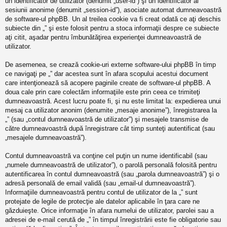
un identificator de utilizator (denumit „user-id”) şi un identificator al
sesiunii anonime (denumit „session-id”), asociate automat dumneavoastră
de software-ul phpBB. Un al treilea cookie va fi creat odată ce aţi deschis
subiecte din „” şi este folosit pentru a stoca informaţii despre ce subiecte
aţi citit, aşadar pentru îmbunătăţirea experienţei dumneavoastră de
utilizator.
De asemenea, se crează cookie-uri externe software-ului phpBB în timp
ce navigaţi pe „” dar acestea sunt în afara scopului acestui document
care intenţionează să acopere paginile create de software-ul phpBB. A
doua cale prin care colectăm informaţiile este prin ceea ce trimiteţi
dumneavoastră. Acest lucru poate fi, şi nu este limitat la: expedierea unui
mesaj ca utilizator anonim (denumite „mesaje anonime”), înregistrarea la
„” (sau „contul dumneavoastră de utilizator”) şi mesajele transmise de
către dumneavoastră după înregistrare cât timp sunteţi autentificat (sau
„mesajele dumneavoastră”).
Contul dumneavoastră va conţine cel puţin un nume identificabil (sau
„numele dumneavoastră de utilizator”), o parolă personală folosită pentru
autentificarea în contul dumneavoastră (sau „parola dumneavoastră”) şi o
adresă personală de email validă (sau „email-ul dumneavoastră”).
Informaţiile dumneavoastră pentru contul de utilizator de la „” sunt
protejate de legile de protecţie ale datelor aplicabile în ţara care ne
găzduieşte. Orice informaţie în afara numelui de utilizator, parolei sau a
adresei de e-mail cerută de „” în timpul înregistrării este fie obligatorie sau