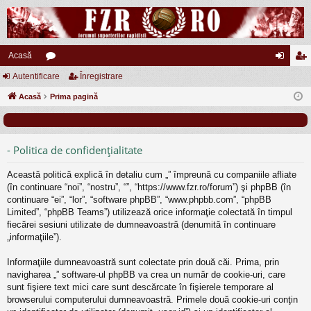
Acasă
Autentificare
or
Înregistrare
ut
nr
Acasă
u
Prima pagină
en
eg
m
tifi
ist
uri
ca
ra
- Politica de confidenţialitate
re
re
Această politică explică în detaliu cum „” împreună cu companiile afliate
(în continuare “noi”, “nostru”, “”, “https://www.fzr.ro/forum”) şi phpBB (în
continuare “ei”, “lor”, “software phpBB”, “www.phpbb.com”, “phpBB
Limited”, “phpBB Teams”) utilizează orice informaţie colectată în timpul
fiecărei sesiuni utilizate de dumneavoastră (denumită în continuare
„informaţiile”).
Informaţiile dumneavoastră sunt colectate prin două căi. Prima, prin
navigharea „” software-ul phpBB va crea un număr de cookie-uri, care
sunt fişiere text mici care sunt descărcate în fişierele temporare al
browserului computerului dumneavoastră. Primele două cookie-uri conţin