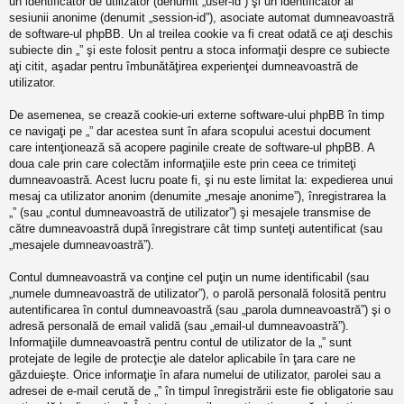
un identificator de utilizator (denumit „user-id”) şi un identificator al
sesiunii anonime (denumit „session-id”), asociate automat dumneavoastră
de software-ul phpBB. Un al treilea cookie va fi creat odată ce aţi deschis
subiecte din „” şi este folosit pentru a stoca informaţii despre ce subiecte
aţi citit, aşadar pentru îmbunătăţirea experienţei dumneavoastră de
utilizator.
De asemenea, se crează cookie-uri externe software-ului phpBB în timp
ce navigaţi pe „” dar acestea sunt în afara scopului acestui document
care intenţionează să acopere paginile create de software-ul phpBB. A
doua cale prin care colectăm informaţiile este prin ceea ce trimiteţi
dumneavoastră. Acest lucru poate fi, şi nu este limitat la: expedierea unui
mesaj ca utilizator anonim (denumite „mesaje anonime”), înregistrarea la
„” (sau „contul dumneavoastră de utilizator”) şi mesajele transmise de
către dumneavoastră după înregistrare cât timp sunteţi autentificat (sau
„mesajele dumneavoastră”).
Contul dumneavoastră va conţine cel puţin un nume identificabil (sau
„numele dumneavoastră de utilizator”), o parolă personală folosită pentru
autentificarea în contul dumneavoastră (sau „parola dumneavoastră”) şi o
adresă personală de email validă (sau „email-ul dumneavoastră”).
Informaţiile dumneavoastră pentru contul de utilizator de la „” sunt
protejate de legile de protecţie ale datelor aplicabile în ţara care ne
găzduieşte. Orice informaţie în afara numelui de utilizator, parolei sau a
adresei de e-mail cerută de „” în timpul înregistrării este fie obligatorie sau