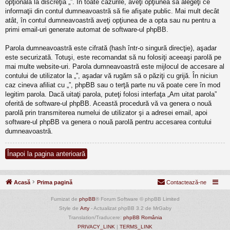
opţională la discreţia „”. În toate cazurile, aveţi opţiunea să alegeţi ce
informaţii din contul dumneavoastră să fie afişate public. Mai mult decât
atât, în contul dumneavoastră aveţi opţiunea de a opta sau nu pentru a
primi email-uri generate automat de software-ul phpBB.
Parola dumneavoastră este cifrată (hash într-o singură direcţie), aşadar
este securizată. Totuşi, este recomandat să nu folosiţi aceeaşi parolă pe
mai multe website-uri. Parola dumneavoastră este mijlocul de accesare al
contului de utilizator la „”, aşadar vă rugăm să o păziţi cu grijă. În niciun
caz cineva afiliat cu „”, phpBB sau o terţă parte nu vă poate cere în mod
legitim parola. Dacă uitaţi parola, puteţi folosi interfaţa „Am uitat parola”
oferită de software-ul phpBB. Această procedură vă va genera o nouă
parolă prin transmiterea numelui de utilizator şi a adresei email, apoi
software-ul phpBB va genera o nouă parolă pentru accesarea contului
dumneavoastră.
Înapoi la pagina anterioară
Acasă
Prima pagină
Contactează-ne
Furnizat de
phpBB
® Forum Software © phpBB Limited
Style de
Arty
- Actualizat phpBB 3.2 de MrGaby
Translation/Traducere:
phpBB România
PRIVACY_LINK
|
TERMS_LINK