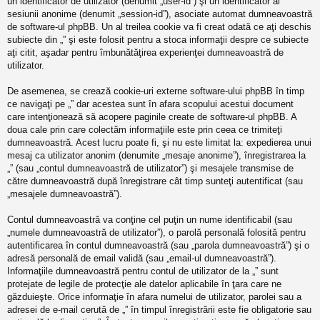
un identificator de utilizator (denumit „user-id”) şi un identificator al
sesiunii anonime (denumit „session-id”), asociate automat dumneavoastră
de software-ul phpBB. Un al treilea cookie va fi creat odată ce aţi deschis
subiecte din „” şi este folosit pentru a stoca informaţii despre ce subiecte
aţi citit, aşadar pentru îmbunătăţirea experienţei dumneavoastră de
utilizator.
De asemenea, se crează cookie-uri externe software-ului phpBB în timp
ce navigaţi pe „” dar acestea sunt în afara scopului acestui document
care intenţionează să acopere paginile create de software-ul phpBB. A
doua cale prin care colectăm informaţiile este prin ceea ce trimiteţi
dumneavoastră. Acest lucru poate fi, şi nu este limitat la: expedierea unui
mesaj ca utilizator anonim (denumite „mesaje anonime”), înregistrarea la
„” (sau „contul dumneavoastră de utilizator”) şi mesajele transmise de
către dumneavoastră după înregistrare cât timp sunteţi autentificat (sau
„mesajele dumneavoastră”).
Contul dumneavoastră va conţine cel puţin un nume identificabil (sau
„numele dumneavoastră de utilizator”), o parolă personală folosită pentru
autentificarea în contul dumneavoastră (sau „parola dumneavoastră”) şi o
adresă personală de email validă (sau „email-ul dumneavoastră”).
Informaţiile dumneavoastră pentru contul de utilizator de la „” sunt
protejate de legile de protecţie ale datelor aplicabile în ţara care ne
găzduieşte. Orice informaţie în afara numelui de utilizator, parolei sau a
adresei de e-mail cerută de „” în timpul înregistrării este fie obligatorie sau