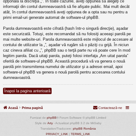
opţională la discreţia „”. În toate cazurile, aveţi opţiunea să alegeţi ce
informaţii din contul dumneavoastră să fie afişate public. Mai mult decât
atât, în contul dumneavoastră aveţi opţiunea de a opta sau nu pentru a
primi email-uri generate automat de software-ul phpBB.
Parola dumneavoastră este cifrată (hash într-o singură direcţie), aşadar
este securizată. Totuşi, este recomandat să nu folosiţi aceeaşi parolă pe
mai multe website-uri. Parola dumneavoastră este mijlocul de accesare al
contului de utilizator la „”, aşadar vă rugăm să o păziţi cu grijă. În niciun
caz cineva afiliat cu „”, phpBB sau o terţă parte nu vă poate cere în mod
legitim parola. Dacă uitaţi parola, puteţi folosi interfaţa „Am uitat parola”
oferită de software-ul phpBB. Această procedură vă va genera o nouă
parolă prin transmiterea numelui de utilizator şi a adresei email, apoi
software-ul phpBB va genera o nouă parolă pentru accesarea contului
dumneavoastră.
Înapoi la pagina anterioară
Acasă
Prima pagină
Contactează-ne
Furnizat de
phpBB
® Forum Software © phpBB Limited
Style de
Arty
- Actualizat phpBB 3.2 de MrGaby
Translation/Traducere:
phpBB România
PRIVACY_LINK
|
TERMS_LINK