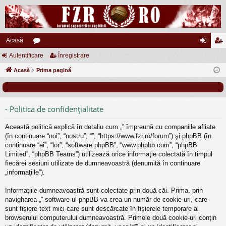
Acasă
Autentificare
or
Înregistrare
ut
nr
Acasă
u
Prima pagină
en
eg
m
tifi
ist
uri
ca
ra
- Politica de confidenţialitate
re
re
Această politică explică în detaliu cum „” împreună cu companiile afliate
(în continuare “noi”, “nostru”, “”, “https://www.fzr.ro/forum”) şi phpBB (în
continuare “ei”, “lor”, “software phpBB”, “www.phpbb.com”, “phpBB
Limited”, “phpBB Teams”) utilizează orice informaţie colectată în timpul
fiecărei sesiuni utilizate de dumneavoastră (denumită în continuare
„informaţiile”).
Informaţiile dumneavoastră sunt colectate prin două căi. Prima, prin
navigharea „” software-ul phpBB va crea un număr de cookie-uri, care
sunt fişiere text mici care sunt descărcate în fişierele temporare al
browserului computerului dumneavoastră. Primele două cookie-uri conţin