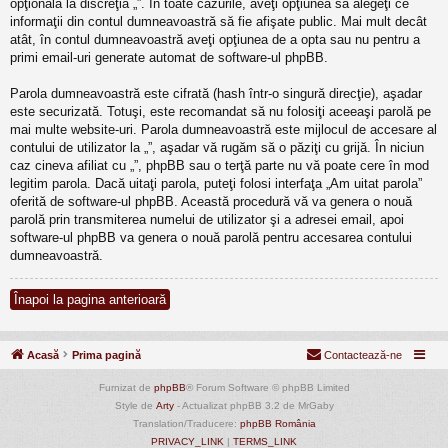
opţională la discreţia „”. În toate cazurile, aveţi opţiunea să alegeţi ce
informaţii din contul dumneavoastră să fie afişate public. Mai mult decât
atât, în contul dumneavoastră aveţi opţiunea de a opta sau nu pentru a
primi email-uri generate automat de software-ul phpBB.
Parola dumneavoastră este cifrată (hash într-o singură direcţie), aşadar
este securizată. Totuşi, este recomandat să nu folosiţi aceeaşi parolă pe
mai multe website-uri. Parola dumneavoastră este mijlocul de accesare al
contului de utilizator la „”, aşadar vă rugăm să o păziţi cu grijă. În niciun
caz cineva afiliat cu „”, phpBB sau o terţă parte nu vă poate cere în mod
legitim parola. Dacă uitaţi parola, puteţi folosi interfaţa „Am uitat parola”
oferită de software-ul phpBB. Această procedură vă va genera o nouă
parolă prin transmiterea numelui de utilizator şi a adresei email, apoi
software-ul phpBB va genera o nouă parolă pentru accesarea contului
dumneavoastră.
Înapoi la pagina anterioară
Acasă
Prima pagină
Contactează-ne
Furnizat de
phpBB
® Forum Software © phpBB Limited
Style de
Arty
- Actualizat phpBB 3.2 de MrGaby
Translation/Traducere:
phpBB România
PRIVACY_LINK
|
TERMS_LINK