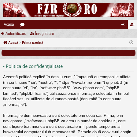
Acasă
Autentificare
or
Înregistrare
ut
nr
Acasă
u
Prima pagină
en
eg
m
tifi
ist
uri
ca
ra
- Politica de confidenţialitate
re
re
Această politică explică în detaliu cum „” împreună cu companiile afliate
(în continuare “noi”, “nostru”, “”, “https://www.fzr.ro/forum”) şi phpBB (în
continuare “ei”, “lor”, “software phpBB”, “www.phpbb.com”, “phpBB
Limited”, “phpBB Teams”) utilizează orice informaţie colectată în timpul
fiecărei sesiuni utilizate de dumneavoastră (denumită în continuare
„informaţiile”).
Informaţiile dumneavoastră sunt colectate prin două căi. Prima, prin
navigharea „” software-ul phpBB va crea un număr de cookie-uri, care
sunt fişiere text mici care sunt descărcate în fişierele temporare al
browserului computerului dumneavoastră. Primele două cookie-uri conţin