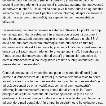
un identificator de utilizator (denumit „user-id”) şi un identificator al
sesiunii anonime (denumit „session-id”), asociate automat dumneavoastră
de software-ul phpBB. Un al treilea cookie va fi creat odată ce aţi deschis
subiecte din „” şi este folosit pentru a stoca informaţii despre ce subiecte
aţi citit, aşadar pentru îmbunătăţirea experienţei dumneavoastră de
utilizator.
De asemenea, se crează cookie-uri externe software-ului phpBB în timp
ce navigaţi pe „” dar acestea sunt în afara scopului acestui document
care intenţionează să acopere paginile create de software-ul phpBB. A
doua cale prin care colectăm informaţiile este prin ceea ce trimiteţi
dumneavoastră. Acest lucru poate fi, şi nu este limitat la: expedierea unui
mesaj ca utilizator anonim (denumite „mesaje anonime”), înregistrarea la
„” (sau „contul dumneavoastră de utilizator”) şi mesajele transmise de
către dumneavoastră după înregistrare cât timp sunteţi autentificat (sau
„mesajele dumneavoastră”).
Contul dumneavoastră va conţine cel puţin un nume identificabil (sau
„numele dumneavoastră de utilizator”), o parolă personală folosită pentru
autentificarea în contul dumneavoastră (sau „parola dumneavoastră”) şi o
adresă personală de email validă (sau „email-ul dumneavoastră”).
Informaţiile dumneavoastră pentru contul de utilizator de la „” sunt
protejate de legile de protecţie ale datelor aplicabile în ţara care ne
găzduieşte. Orice informaţie în afara numelui de utilizator, parolei sau a
adresei de e-mail cerută de „” în timpul înregistrării este fie obligatorie sau