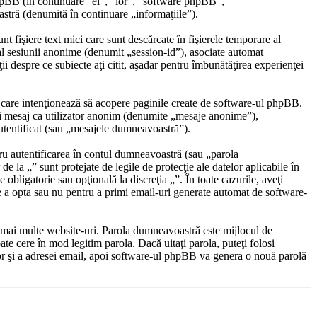
phpBB (în continuare “ei”, “lor”, “software phpBB”,
tră (denumită în continuare „informaţiile”).
fişiere text mici care sunt descărcate în fişierele temporare al
al sesiunii anonime (denumit „session-id”), asociate automat
i despre ce subiecte aţi citit, aşadar pentru îmbunătăţirea experienţei
 care intenţionează să acopere paginile create de software-ul phpBB.
unui mesaj ca utilizator anonim (denumite „mesaje anonime”),
autentificat (sau „mesajele dumneavoastră”).
ru autentificarea în contul dumneavoastră (sau „parola
la „” sunt protejate de legile de protecţie ale datelor aplicabile în
e obligatorie sau opţională la discreţia „”. În toate cazurile, aveţi
e a opta sau nu pentru a primi email-uri generate automat de software-
pe mai multe website-uri. Parola dumneavoastră este mijlocul de
ate cere în mod legitim parola. Dacă uitaţi parola, puteţi folosi
or şi a adresei email, apoi software-ul phpBB va genera o nouă parolă