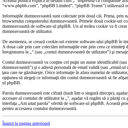
Această politică explică în detaliu cum „” împreună cu companiile afli
“www.phpbb.com”, “phpBB Limited”, “phpBB Teams”) utilizează orice in
Informaţiile dumneavoastră sunt colectate prin două căi. Prima, prin n
browserului computerului dumneavoastră. Primele două cookie-uri conţin
dumneavoastră de software-ul phpBB. Un al treilea cookie va fi creat oda
dumneavoastră de utilizator.
De asemenea, se crează cookie-uri externe software-ului phpBB în timp
A doua cale prin care colectăm informaţiile este prin ceea ce trimiteţi
înregistrarea la „” (sau „contul dumneavoastră de utilizator”) şi mesaj
Contul dumneavoastră va conţine cel puţin un nume identificabil (sau 
dumneavoastră”) şi o adresă personală de email validă (sau „email-ul du
ţara care ne găzduieşte. Orice informaţie în afara numelui de utilizator, 
opţiunea să alegeţi ce informaţii din contul dumneavoastră să fie afiş
ul phpBB.
Parola dumneavoastră este cifrată (hash într-o singură direcţie), aşada
accesare al contului de utilizator la „”, aşadar vă rugăm să o păziţi cu 
interfaţa „Am uitat parola” oferită de software-ul phpBB. Această pro
pentru accesarea contului dumneavoastră.
Înapoi la pagina anterioară