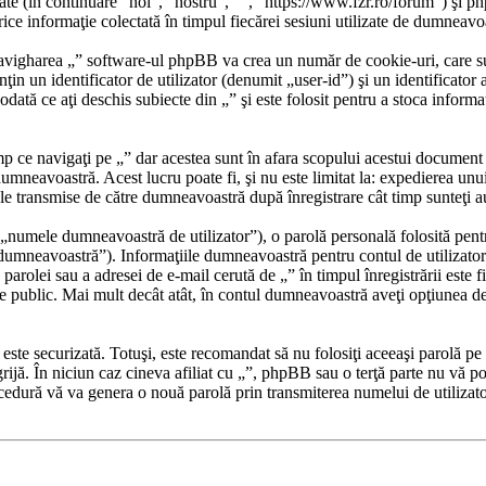
ate (în continuare “noi”, “nostru”, “”, “https://www.fzr.ro/forum”) şi 
formaţie colectată în timpul fiecărei sesiuni utilizate de dumneavoas
avigharea „” software-ul phpBB va crea un număr de cookie-uri, care sunt 
 un identificator de utilizator (denumit „user-id”) şi un identificator 
tă ce aţi deschis subiecte din „” şi este folosit pentru a stoca informaţi
 ce navigaţi pe „” dar acestea sunt în afara scopului acestui document
 dumneavoastră. Acest lucru poate fi, şi nu este limitat la: expedierea 
ele transmise de către dumneavoastră după înregistrare cât timp sunteţi 
„numele dumneavoastră de utilizator”), o parolă personală folosită pent
mneavoastră”). Informaţiile dumneavoastră pentru contul de utilizator de 
parolei sau a adresei de e-mail cerută de „” în timpul înregistrării este fi
ate public. Mai mult decât atât, în contul dumneavoastră aveţi opţiunea d
r este securizată. Totuşi, este recomandat să nu folosiţi aceeaşi parolă 
grijă. În niciun caz cineva afiliat cu „”, phpBB sau o terţă parte nu vă po
cedură vă va genera o nouă parolă prin transmiterea numelui de utilizat