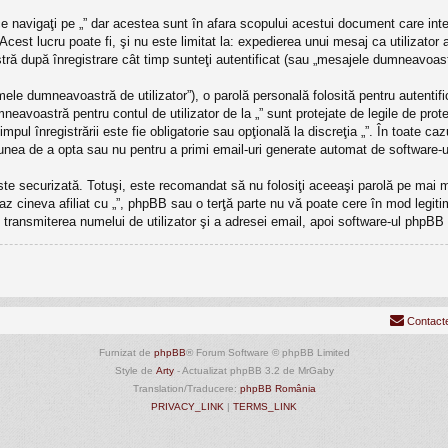
 navigaţi pe „” dar acestea sunt în afara scopului acestui document care int
Acest lucru poate fi, şi nu este limitat la: expedierea unui mesaj ca utilizator
ră după înregistrare cât timp sunteţi autentificat (sau „mesajele dumneavoast
ele dumneavoastră de utilizator”), o parolă personală folosită pentru autenti
avoastră pentru contul de utilizator de la „” sunt protejate de legile de protec
timpul înregistrării este fie obligatorie sau opţională la discreţia „”. În toate 
ţiunea de a opta sau nu pentru a primi email-uri generate automat de software-
este securizată. Totuşi, este recomandat să nu folosiţi aceeaşi parolă pe mai
caz cineva afiliat cu „”, phpBB sau o terţă parte nu vă poate cere în mod legitim 
transmiterea numelui de utilizator şi a adresei email, apoi software-ul phpB
Contact
Furnizat de
phpBB
® Forum Software © phpBB Limited
Style de
Arty
- Actualizat phpBB 3.2 de MrGaby
Translation/Traducere:
phpBB România
PRIVACY_LINK
|
TERMS_LINK