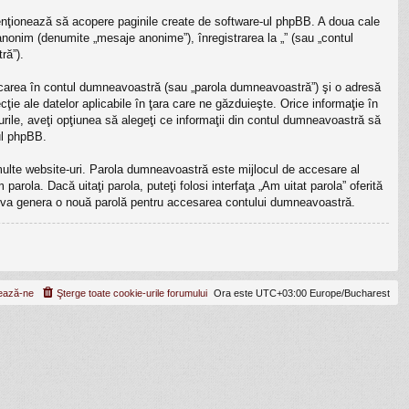
enţionează să acopere paginile create de software-ul phpBB. A doua cale
 anonim (denumite „mesaje anonime”), înregistrarea la „” (sau „contul
ră”).
ficarea în contul dumneavoastră (sau „parola dumneavoastră”) şi o adresă
ţie ale datelor aplicabile în ţara care ne găzduieşte. Orice informaţie în
cazurile, aveţi opţiunea să alegeţi ce informaţii din contul dumneavoastră să
ul phpBB.
 multe website-uri. Parola dumneavoastră este mijlocul de accesare al
parola. Dacă uitaţi parola, puteţi folosi interfaţa „Am uitat parola” oferită
B va genera o nouă parolă pentru accesarea contului dumneavoastră.
ează-ne
Şterge toate cookie-urile forumului
Ora este UTC+03:00 Europe/Bucharest