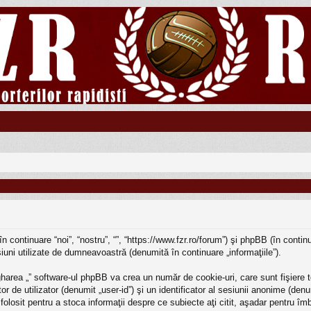
în continuare “noi”, “nostru”, “”, “https://www.fzr.ro/forum”) şi phpBB (în cont
iuni utilizate de dumneavoastră (denumită în continuare „informaţiile”).
harea „” software-ul phpBB va crea un număr de cookie-uri, care sunt fişiere t
r de utilizator (denumit „user-id”) şi un identificator al sesiunii anonime (d
e folosit pentru a stoca informaţii despre ce subiecte aţi citit, aşadar pentru î