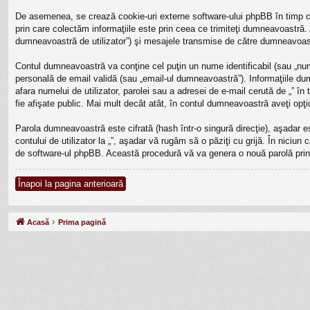
De asemenea, se crează cookie-uri externe software-ului phpBB în timp ce
prin care colectăm informaţiile este prin ceea ce trimiteţi dumneavoastră. 
dumneavoastră de utilizator”) şi mesajele transmise de către dumneavoast
Contul dumneavoastră va conţine cel puţin un nume identificabil (sau „num
personală de email validă (sau „email-ul dumneavoastră”). Informaţiile dumne
afara numelui de utilizator, parolei sau a adresei de e-mail cerută de „” în 
fie afişate public. Mai mult decât atât, în contul dumneavoastră aveţi op
Parola dumneavoastră este cifrată (hash într-o singură direcţie), aşadar 
contului de utilizator la „”, aşadar vă rugăm să o păziţi cu grijă. În niciun 
de software-ul phpBB. Această procedură vă va genera o nouă parolă prin 
Înapoi la pagina anterioară
Acasă
Prima pagină