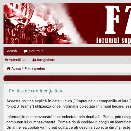
Acasă
Forumuri
Autentificare
Înregistrare
Acasă
Prima pagină
- Politica de confidenţialitate
Această politică explică în detaliu cum „” împreună cu companiile afliate (
“phpBB Teams”) utilizează orice informaţie colectată în timpul fiecărei ses
Informaţiile dumneavoastră sunt colectate prin două căi. Prima, prin navig
computerului dumneavoastră. Primele două cookie-uri conţin un identificato
Un al treilea cookie va fi creat odată ce aţi deschis subiecte din „” şi est