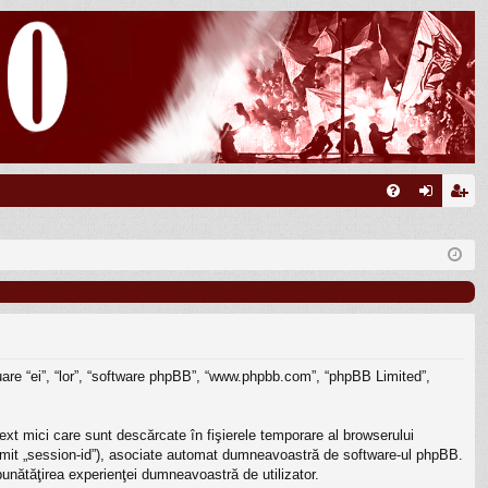
FA
ut
nr
Q
en
eg
tifi
ist
ca
ra
re
re
inuare “ei”, “lor”, “software phpBB”, “www.phpbb.com”, “phpBB Limited”,
ext mici care sunt descărcate în fişierele temporare al browserului
enumit „session-id”), asociate automat dumneavoastră de software-ul phpBB.
mbunătăţirea experienţei dumneavoastră de utilizator.