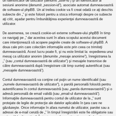
un identificator de utilizator (denumit „user-id”) şi un identificator al
sesiunii anonime (denumit „session-id”), asociate automat dumneavoastră
de software-ul phpBB. Un al treilea cookie va fi creat odată ce aţi deschis
subiecte din „” şi este folosit pentru a stoca informaţii despre ce subiecte
aţi citit, aşadar pentru îmbunătăţirea experienţei dumneavoastră de
utilizator.
De asemenea, se crează cookie-uri externe software-ului phpBB în timp
ce navigaţi pe „” dar acestea sunt în afara scopului acestui document
care intenţionează să acopere paginile create de software-ul phpBB. A
doua cale prin care colectăm informaţiile este prin ceea ce trimiteţi
dumneavoastră. Acest lucru poate fi, şi nu este limitat la: expedierea unui
mesaj ca utilizator anonim (denumite „mesaje anonime”), înregistrarea la
„” (sau „contul dumneavoastră de utilizator”) şi mesajele transmise de
către dumneavoastră după înregistrare cât timp sunteţi autentificat (sau
„mesajele dumneavoastră”).
Contul dumneavoastră va conţine cel puţin un nume identificabil (sau
„numele dumneavoastră de utilizator”), o parolă personală folosită pentru
autentificarea în contul dumneavoastră (sau „parola dumneavoastră”) şi o
adresă personală de email validă (sau „email-ul dumneavoastră”).
Informaţiile dumneavoastră pentru contul de utilizator de la „” sunt
protejate de legile de protecţie ale datelor aplicabile în ţara care ne
găzduieşte. Orice informaţie în afara numelui de utilizator, parolei sau a
adresei de e-mail cerută de „” în timpul înregistrării este fie obligatorie sau