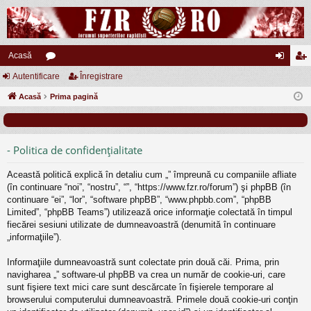
Acasă
Autentificare
or
Înregistrare
ut
nr
Acasă
u
Prima pagină
en
eg
m
tifi
ist
uri
ca
ra
- Politica de confidenţialitate
re
re
Această politică explică în detaliu cum „” împreună cu companiile afliate
(în continuare “noi”, “nostru”, “”, “https://www.fzr.ro/forum”) şi phpBB (în
continuare “ei”, “lor”, “software phpBB”, “www.phpbb.com”, “phpBB
Limited”, “phpBB Teams”) utilizează orice informaţie colectată în timpul
fiecărei sesiuni utilizate de dumneavoastră (denumită în continuare
„informaţiile”).
Informaţiile dumneavoastră sunt colectate prin două căi. Prima, prin
navigharea „” software-ul phpBB va crea un număr de cookie-uri, care
sunt fişiere text mici care sunt descărcate în fişierele temporare al
browserului computerului dumneavoastră. Primele două cookie-uri conţin