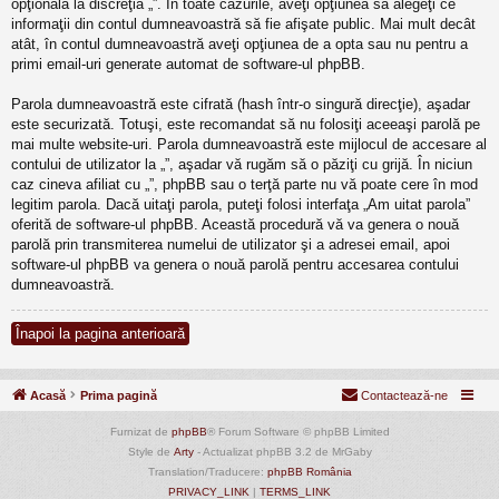
opţională la discreţia „”. În toate cazurile, aveţi opţiunea să alegeţi ce
informaţii din contul dumneavoastră să fie afişate public. Mai mult decât
atât, în contul dumneavoastră aveţi opţiunea de a opta sau nu pentru a
primi email-uri generate automat de software-ul phpBB.
Parola dumneavoastră este cifrată (hash într-o singură direcţie), aşadar
este securizată. Totuşi, este recomandat să nu folosiţi aceeaşi parolă pe
mai multe website-uri. Parola dumneavoastră este mijlocul de accesare al
contului de utilizator la „”, aşadar vă rugăm să o păziţi cu grijă. În niciun
caz cineva afiliat cu „”, phpBB sau o terţă parte nu vă poate cere în mod
legitim parola. Dacă uitaţi parola, puteţi folosi interfaţa „Am uitat parola”
oferită de software-ul phpBB. Această procedură vă va genera o nouă
parolă prin transmiterea numelui de utilizator şi a adresei email, apoi
software-ul phpBB va genera o nouă parolă pentru accesarea contului
dumneavoastră.
Înapoi la pagina anterioară
Acasă
Prima pagină
Contactează-ne
Furnizat de
phpBB
® Forum Software © phpBB Limited
Style de
Arty
- Actualizat phpBB 3.2 de MrGaby
Translation/Traducere:
phpBB România
PRIVACY_LINK
|
TERMS_LINK