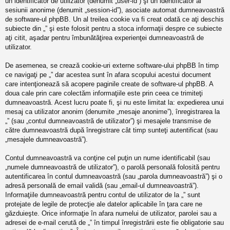
un identificator de utilizator (denumit „user-id”) şi un identificator al
sesiunii anonime (denumit „session-id”), asociate automat dumneavoastră
de software-ul phpBB. Un al treilea cookie va fi creat odată ce aţi deschis
subiecte din „” şi este folosit pentru a stoca informaţii despre ce subiecte
aţi citit, aşadar pentru îmbunătăţirea experienţei dumneavoastră de
utilizator.
De asemenea, se crează cookie-uri externe software-ului phpBB în timp
ce navigaţi pe „” dar acestea sunt în afara scopului acestui document
care intenţionează să acopere paginile create de software-ul phpBB. A
doua cale prin care colectăm informaţiile este prin ceea ce trimiteţi
dumneavoastră. Acest lucru poate fi, şi nu este limitat la: expedierea unui
mesaj ca utilizator anonim (denumite „mesaje anonime”), înregistrarea la
„” (sau „contul dumneavoastră de utilizator”) şi mesajele transmise de
către dumneavoastră după înregistrare cât timp sunteţi autentificat (sau
„mesajele dumneavoastră”).
Contul dumneavoastră va conţine cel puţin un nume identificabil (sau
„numele dumneavoastră de utilizator”), o parolă personală folosită pentru
autentificarea în contul dumneavoastră (sau „parola dumneavoastră”) şi o
adresă personală de email validă (sau „email-ul dumneavoastră”).
Informaţiile dumneavoastră pentru contul de utilizator de la „” sunt
protejate de legile de protecţie ale datelor aplicabile în ţara care ne
găzduieşte. Orice informaţie în afara numelui de utilizator, parolei sau a
adresei de e-mail cerută de „” în timpul înregistrării este fie obligatorie sau