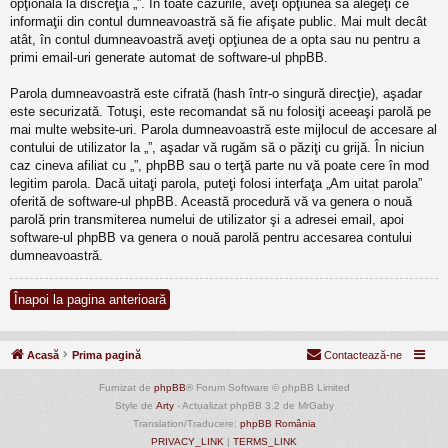
opţională la discreţia „”. În toate cazurile, aveţi opţiunea să alegeţi ce
informaţii din contul dumneavoastră să fie afişate public. Mai mult decât
atât, în contul dumneavoastră aveţi opţiunea de a opta sau nu pentru a
primi email-uri generate automat de software-ul phpBB.
Parola dumneavoastră este cifrată (hash într-o singură direcţie), aşadar
este securizată. Totuşi, este recomandat să nu folosiţi aceeaşi parolă pe
mai multe website-uri. Parola dumneavoastră este mijlocul de accesare al
contului de utilizator la „”, aşadar vă rugăm să o păziţi cu grijă. În niciun
caz cineva afiliat cu „”, phpBB sau o terţă parte nu vă poate cere în mod
legitim parola. Dacă uitaţi parola, puteţi folosi interfaţa „Am uitat parola”
oferită de software-ul phpBB. Această procedură vă va genera o nouă
parolă prin transmiterea numelui de utilizator şi a adresei email, apoi
software-ul phpBB va genera o nouă parolă pentru accesarea contului
dumneavoastră.
Înapoi la pagina anterioară
Acasă
Prima pagină
Contactează-ne
Furnizat de
phpBB
® Forum Software © phpBB Limited
Style de
Arty
- Actualizat phpBB 3.2 de MrGaby
Translation/Traducere:
phpBB România
PRIVACY_LINK
|
TERMS_LINK