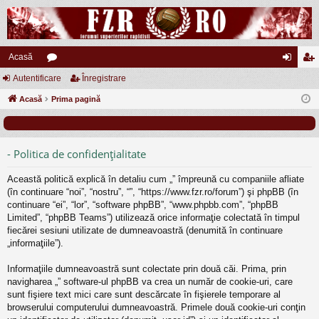
Acasă
Autentificare
or
Înregistrare
ut
nr
Acasă
u
Prima pagină
en
eg
m
tifi
ist
uri
ca
ra
- Politica de confidenţialitate
re
re
Această politică explică în detaliu cum „” împreună cu companiile afliate
(în continuare “noi”, “nostru”, “”, “https://www.fzr.ro/forum”) şi phpBB (în
continuare “ei”, “lor”, “software phpBB”, “www.phpbb.com”, “phpBB
Limited”, “phpBB Teams”) utilizează orice informaţie colectată în timpul
fiecărei sesiuni utilizate de dumneavoastră (denumită în continuare
„informaţiile”).
Informaţiile dumneavoastră sunt colectate prin două căi. Prima, prin
navigharea „” software-ul phpBB va crea un număr de cookie-uri, care
sunt fişiere text mici care sunt descărcate în fişierele temporare al
browserului computerului dumneavoastră. Primele două cookie-uri conţin