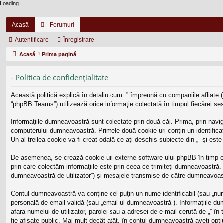
Loading...
Acasă
Forumuri
Autentificare
Înregistrare
Acasă
Prima pagină
- Politica de confidenţialitate
Această politică explică în detaliu cum „” împreună cu companiile afliate (
“phpBB Teams”) utilizează orice informaţie colectată în timpul fiecărei ses
Informaţiile dumneavoastră sunt colectate prin două căi. Prima, prin navig
computerului dumneavoastră. Primele două cookie-uri conţin un identificato
Un al treilea cookie va fi creat odată ce aţi deschis subiecte din „” şi est
De asemenea, se crează cookie-uri externe software-ului phpBB în timp ce
prin care colectăm informaţiile este prin ceea ce trimiteţi dumneavoastră. 
dumneavoastră de utilizator”) şi mesajele transmise de către dumneavoast
Contul dumneavoastră va conţine cel puţin un nume identificabil (sau „num
personală de email validă (sau „email-ul dumneavoastră”). Informaţiile dumne
afara numelui de utilizator, parolei sau a adresei de e-mail cerută de „” în 
fie afişate public. Mai mult decât atât, în contul dumneavoastră aveţi op