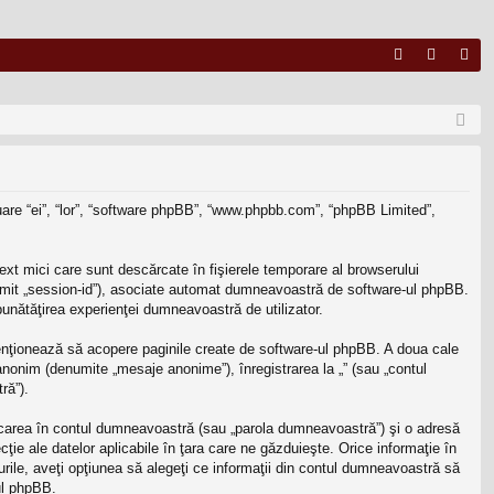
FA
ut
nr
Q
en
eg
tifi
ist
ca
ra
inuare “ei”, “lor”, “software phpBB”, “www.phpbb.com”, “phpBB Limited”,
re
re
ext mici care sunt descărcate în fişierele temporare al browserului
enumit „session-id”), asociate automat dumneavoastră de software-ul phpBB.
mbunătăţirea experienţei dumneavoastră de utilizator.
enţionează să acopere paginile create de software-ul phpBB. A doua cale
 anonim (denumite „mesaje anonime”), înregistrarea la „” (sau „contul
ră”).
ficarea în contul dumneavoastră (sau „parola dumneavoastră”) şi o adresă
ţie ale datelor aplicabile în ţara care ne găzduieşte. Orice informaţie în
cazurile, aveţi opţiunea să alegeţi ce informaţii din contul dumneavoastră să
ul phpBB.