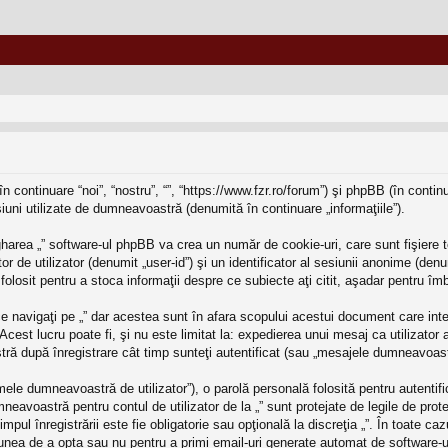
în continuare “noi”, “nostru”, “”, “https://www.fzr.ro/forum”) şi phpBB (în cont
iuni utilizate de dumneavoastră (denumită în continuare „informaţiile”).
harea „” software-ul phpBB va crea un număr de cookie-uri, care sunt fişiere t
r de utilizator (denumit „user-id”) şi un identificator al sesiunii anonime (d
e folosit pentru a stoca informaţii despre ce subiecte aţi citit, aşadar pentru î
 navigaţi pe „” dar acestea sunt în afara scopului acestui document care int
Acest lucru poate fi, şi nu este limitat la: expedierea unui mesaj ca utilizator
ră după înregistrare cât timp sunteţi autentificat (sau „mesajele dumneavoast
ele dumneavoastră de utilizator”), o parolă personală folosită pentru autenti
avoastră pentru contul de utilizator de la „” sunt protejate de legile de protec
timpul înregistrării este fie obligatorie sau opţională la discreţia „”. În toate 
ţiunea de a opta sau nu pentru a primi email-uri generate automat de software-