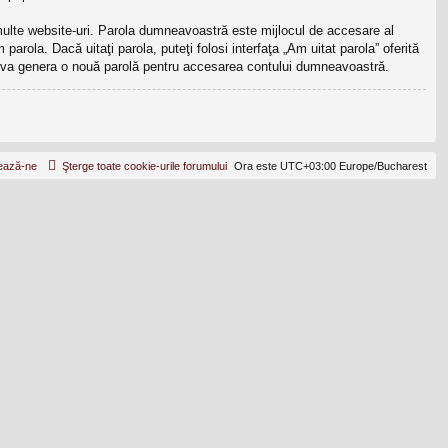
 multe website-uri. Parola dumneavoastră este mijlocul de accesare al
parola. Dacă uitaţi parola, puteţi folosi interfaţa „Am uitat parola” oferită
B va genera o nouă parolă pentru accesarea contului dumneavoastră.
ează-ne
Şterge toate cookie-urile forumului
Ora este UTC+03:00 Europe/Bucharest