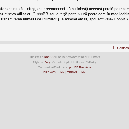
este securizată. Totuşi, este recomandat să nu folosiţi aceeaşi parolă pe mai
caz cineva afiliat cu „”, phpBB sau o terţă parte nu vă poate cere în mod legitim 
transmiterea numelui de utilizator şi a adresei email, apoi software-ul phpB
Contact
Furnizat de
phpBB
® Forum Software © phpBB Limited
Style de
Arty
- Actualizat phpBB 3.2 de MrGaby
Translation/Traducere:
phpBB România
PRIVACY_LINK
|
TERMS_LINK