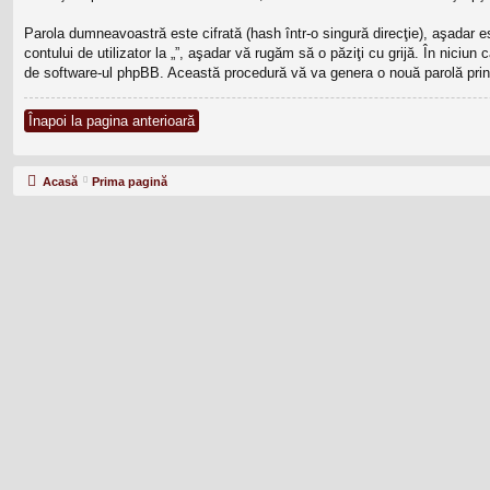
Parola dumneavoastră este cifrată (hash într-o singură direcţie), aşadar 
contului de utilizator la „”, aşadar vă rugăm să o păziţi cu grijă. În niciun 
de software-ul phpBB. Această procedură vă va genera o nouă parolă prin 
Înapoi la pagina anterioară
Acasă
Prima pagină