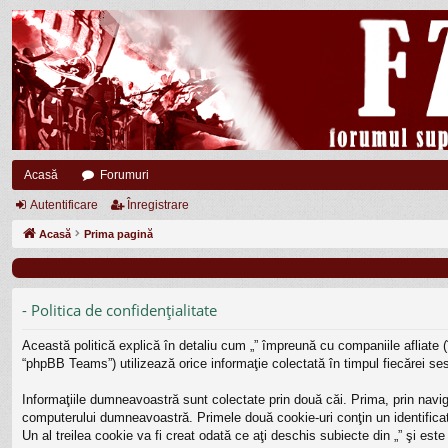
Acasă
Forumuri
Autentificare
Înregistrare
Acasă
Prima pagină
- Politica de confidenţialitate
Această politică explică în detaliu cum „” împreună cu companiile afliate (
“phpBB Teams”) utilizează orice informaţie colectată în timpul fiecărei ses
Informaţiile dumneavoastră sunt colectate prin două căi. Prima, prin navig
computerului dumneavoastră. Primele două cookie-uri conţin un identificato
Un al treilea cookie va fi creat odată ce aţi deschis subiecte din „” şi est