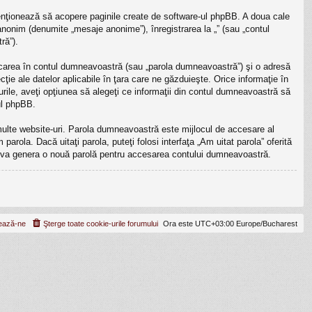
enţionează să acopere paginile create de software-ul phpBB. A doua cale
 anonim (denumite „mesaje anonime”), înregistrarea la „” (sau „contul
ră”).
ficarea în contul dumneavoastră (sau „parola dumneavoastră”) şi o adresă
ţie ale datelor aplicabile în ţara care ne găzduieşte. Orice informaţie în
cazurile, aveţi opţiunea să alegeţi ce informaţii din contul dumneavoastră să
ul phpBB.
 multe website-uri. Parola dumneavoastră este mijlocul de accesare al
parola. Dacă uitaţi parola, puteţi folosi interfaţa „Am uitat parola” oferită
B va genera o nouă parolă pentru accesarea contului dumneavoastră.
ează-ne
Şterge toate cookie-urile forumului
Ora este UTC+03:00 Europe/Bucharest