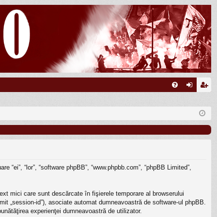
FA
ut
nr
Q
en
eg
tifi
ist
ca
ra
re
re
inuare “ei”, “lor”, “software phpBB”, “www.phpbb.com”, “phpBB Limited”,
ext mici care sunt descărcate în fişierele temporare al browserului
enumit „session-id”), asociate automat dumneavoastră de software-ul phpBB.
mbunătăţirea experienţei dumneavoastră de utilizator.