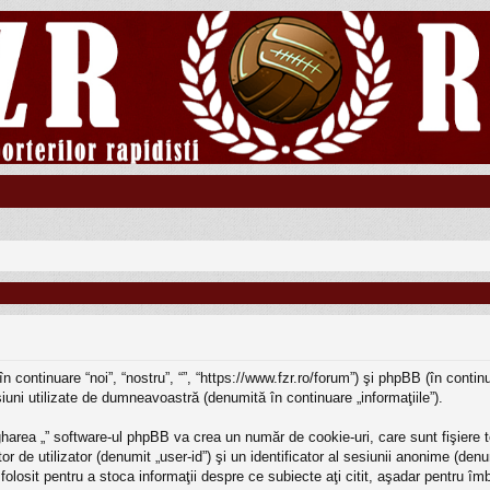
în continuare “noi”, “nostru”, “”, “https://www.fzr.ro/forum”) şi phpBB (în cont
iuni utilizate de dumneavoastră (denumită în continuare „informaţiile”).
harea „” software-ul phpBB va crea un număr de cookie-uri, care sunt fişiere t
r de utilizator (denumit „user-id”) şi un identificator al sesiunii anonime (d
e folosit pentru a stoca informaţii despre ce subiecte aţi citit, aşadar pentru î