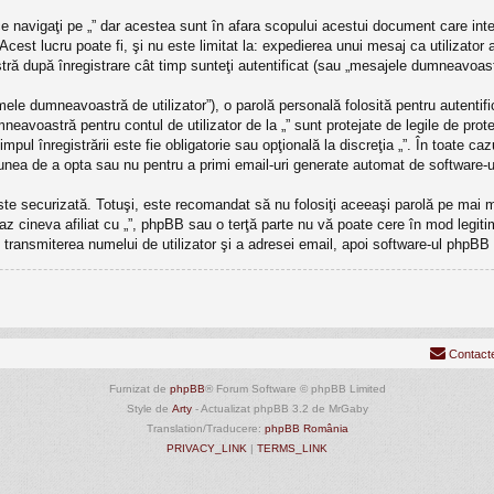
 navigaţi pe „” dar acestea sunt în afara scopului acestui document care int
Acest lucru poate fi, şi nu este limitat la: expedierea unui mesaj ca utilizator
ră după înregistrare cât timp sunteţi autentificat (sau „mesajele dumneavoast
ele dumneavoastră de utilizator”), o parolă personală folosită pentru autenti
avoastră pentru contul de utilizator de la „” sunt protejate de legile de protec
timpul înregistrării este fie obligatorie sau opţională la discreţia „”. În toate 
ţiunea de a opta sau nu pentru a primi email-uri generate automat de software-
este securizată. Totuşi, este recomandat să nu folosiţi aceeaşi parolă pe mai
caz cineva afiliat cu „”, phpBB sau o terţă parte nu vă poate cere în mod legitim 
transmiterea numelui de utilizator şi a adresei email, apoi software-ul phpB
Contact
Furnizat de
phpBB
® Forum Software © phpBB Limited
Style de
Arty
- Actualizat phpBB 3.2 de MrGaby
Translation/Traducere:
phpBB România
PRIVACY_LINK
|
TERMS_LINK