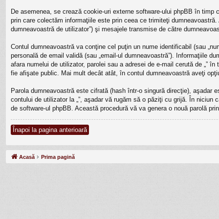
De asemenea, se crează cookie-uri externe software-ului phpBB în timp ce
prin care colectăm informaţiile este prin ceea ce trimiteţi dumneavoastră. 
dumneavoastră de utilizator”) şi mesajele transmise de către dumneavoast
Contul dumneavoastră va conţine cel puţin un nume identificabil (sau „num
personală de email validă (sau „email-ul dumneavoastră”). Informaţiile dumne
afara numelui de utilizator, parolei sau a adresei de e-mail cerută de „” în 
fie afişate public. Mai mult decât atât, în contul dumneavoastră aveţi op
Parola dumneavoastră este cifrată (hash într-o singură direcţie), aşadar 
contului de utilizator la „”, aşadar vă rugăm să o păziţi cu grijă. În niciun 
de software-ul phpBB. Această procedură vă va genera o nouă parolă prin 
Înapoi la pagina anterioară
Acasă
Prima pagină