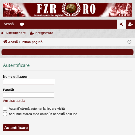
Acasă
Autentificare
or
Înregistrare
ut
nr
Acasă
u
Prima pagină
en
eg
m
tifi
ist
uri
ca
ra
Autentificare
re
re
Nume utilizator:
Parolă:
Am uitat parola
Autentifică-mă automat la fiecare vizită
Ascunde starea mea online în această sesiune