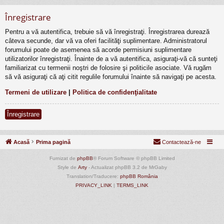
Înregistrare
Pentru a vă autentifica, trebuie să vă înregistraţi. Înregistrarea durează
câteva secunde, dar vă va oferi facilităţi suplimentare. Administratorul
forumului poate de asemenea să acorde permisiuni suplimentare
utilizatorilor înregistraţi. Înainte de a vă autentifica, asiguraţi-vă că sunteţi
familiarizat cu termenii noştri de folosire şi politicile asociate. Vă rugăm
să vă asiguraţi că aţi citit regulile forumului înainte să navigaţi pe acesta.
Termeni de utilizare
|
Politica de confidenţialitate
Înregistrare
Acasă
Prima pagină
Contactează-ne
Furnizat de
phpBB
® Forum Software © phpBB Limited
Style de
Arty
- Actualizat phpBB 3.2 de MrGaby
Translation/Traducere:
phpBB România
PRIVACY_LINK
|
TERMS_LINK