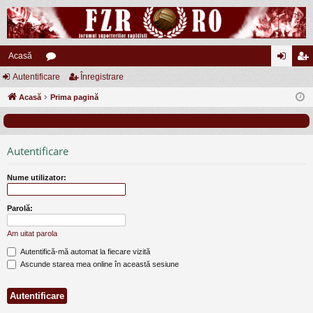
Acasă
Autentificare
or
Înregistrare
ut
nr
Acasă
u
Prima pagină
en
eg
m
tifi
ist
uri
ca
ra
Autentificare
re
re
Nume utilizator:
Parolă:
Am uitat parola
Autentifică-mă automat la fiecare vizită
Ascunde starea mea online în această sesiune