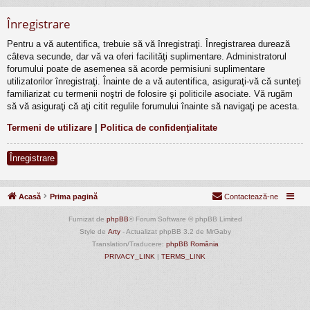
Înregistrare
Pentru a vă autentifica, trebuie să vă înregistraţi. Înregistrarea durează
câteva secunde, dar vă va oferi facilităţi suplimentare. Administratorul
forumului poate de asemenea să acorde permisiuni suplimentare
utilizatorilor înregistraţi. Înainte de a vă autentifica, asiguraţi-vă că sunteţi
familiarizat cu termenii noştri de folosire şi politicile asociate. Vă rugăm
să vă asiguraţi că aţi citit regulile forumului înainte să navigaţi pe acesta.
Termeni de utilizare
|
Politica de confidenţialitate
Înregistrare
Acasă
Prima pagină
Contactează-ne
Furnizat de
phpBB
® Forum Software © phpBB Limited
Style de
Arty
- Actualizat phpBB 3.2 de MrGaby
Translation/Traducere:
phpBB România
PRIVACY_LINK
|
TERMS_LINK