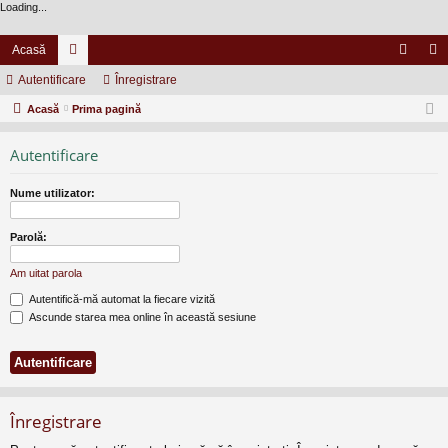
Loading...
Acasă
Autentificare
or
Înregistrare
ut
nr
Acasă
u
Prima pagină
en
eg
m
tifi
ist
Autentificare
uri
ca
ra
Nume utilizator:
re
re
Parolă:
Am uitat parola
Autentifică-mă automat la fiecare vizită
Ascunde starea mea online în această sesiune
Înregistrare