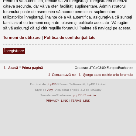
Pentru a vă autentifica, trebuie să vă înregistraţi. Înregistrarea durează
câteva secunde, dar vă va oferi facilităţi suplimentare. Administratorul
forumului poate de asemenea să acorde permisiuni suplimentare
utilizatorilor înregistraţi. Înainte de a vă autentifica, asiguraţi-vă că sunteţi
familiarizat cu termenii noştri de folosire şi politicile asociate. Vă rugăm
să vă asiguraţi că aţi citit regulile forumului înainte să navigaţi pe acesta.
Termeni de utilizare
|
Politica de confidenţialitate
Înregistrare
Acasă
Prima pagină
Ora este UTC+03:00 Europe/Bucharest
Contactează-ne
Şterge toate cookie-urile forumului
Furnizat de
phpBB
® Forum Software © phpBB Limited
Style de
Arty
- Actualizat phpBB 3.2 de MrGaby
Translation/Traducere:
phpBB România
PRIVACY_LINK
|
TERMS_LINK