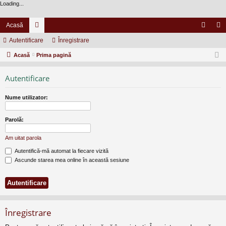
Loading...
Acasă
Autentificare
or
Înregistrare
ut
nr
Acasă
u
Prima pagină
en
eg
m
tifi
ist
Autentificare
uri
ca
ra
Nume utilizator:
re
re
Parolă:
Am uitat parola
Autentifică-mă automat la fiecare vizită
Ascunde starea mea online în această sesiune
Înregistrare