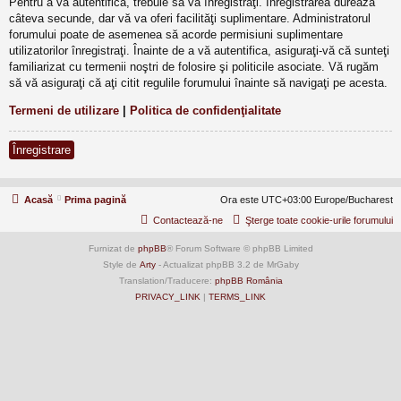
Pentru a vă autentifica, trebuie să vă înregistraţi. Înregistrarea durează
câteva secunde, dar vă va oferi facilităţi suplimentare. Administratorul
forumului poate de asemenea să acorde permisiuni suplimentare
utilizatorilor înregistraţi. Înainte de a vă autentifica, asiguraţi-vă că sunteţi
familiarizat cu termenii noştri de folosire şi politicile asociate. Vă rugăm
să vă asiguraţi că aţi citit regulile forumului înainte să navigaţi pe acesta.
Termeni de utilizare
|
Politica de confidenţialitate
Înregistrare
Acasă
Prima pagină
Ora este UTC+03:00 Europe/Bucharest
Contactează-ne
Şterge toate cookie-urile forumului
Furnizat de
phpBB
® Forum Software © phpBB Limited
Style de
Arty
- Actualizat phpBB 3.2 de MrGaby
Translation/Traducere:
phpBB România
PRIVACY_LINK
|
TERMS_LINK