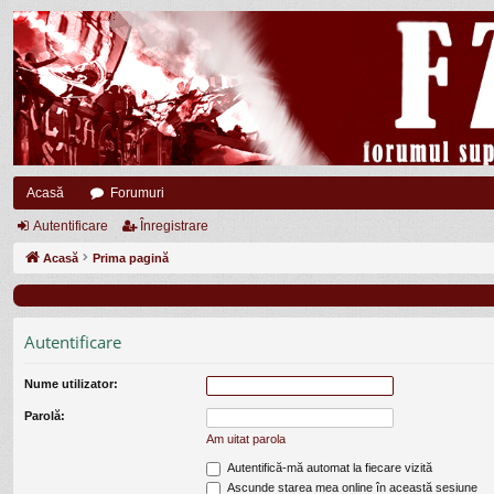
Acasă
Forumuri
Autentificare
Înregistrare
Acasă
Prima pagină
Autentificare
Nume utilizator:
Parolă:
Am uitat parola
Autentifică-mă automat la fiecare vizită
Ascunde starea mea online în această sesiune