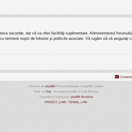
câteva secunde, dar vă va oferi facilităţi suplimentare. Administratorul forumu
t cu termenii noştri de folosire şi politicile asociate. Vă rugăm să vă asiguraţi c
Contact
Furnizat de
phpBB
® Forum Software © phpBB Limited
Style de
Arty
- Actualizat phpBB 3.2 de MrGaby
Translation/Traducere:
phpBB România
PRIVACY_LINK
|
TERMS_LINK