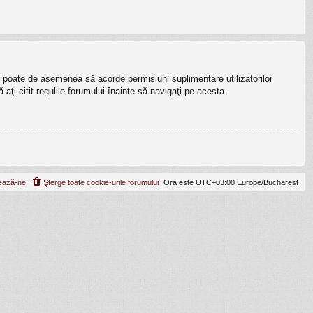
lui poate de asemenea să acorde permisiuni suplimentare utilizatorilor
ă aţi citit regulile forumului înainte să navigaţi pe acesta.
ează-ne
Şterge toate cookie-urile forumului
Ora este UTC+03:00 Europe/Bucharest