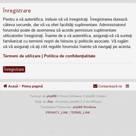
Înregistrare
Pentru a vă autentifica, trebuie să vă înregistraţi. Înregistrarea durează
câteva secunde, dar vă va oferi facilităţi suplimentare. Administratorul
forumului poate de asemenea să acorde permisiuni suplimentare
utilizatorilor înregistraţi. Înainte de a vă autentifica, asiguraţi-vă că sunteţi
familiarizat cu termenii noştri de folosire şi politicile asociate. Vă rugăm
să vă asiguraţi că aţi citit regulile forumului înainte să navigaţi pe acesta.
Termeni de utilizare
|
Politica de confidenţialitate
Înregistrare
Acasă
Prima pagină
Contactează-ne
Furnizat de
phpBB
® Forum Software © phpBB Limited
Style de
Arty
- Actualizat phpBB 3.2 de MrGaby
Translation/Traducere:
phpBB România
PRIVACY_LINK
|
TERMS_LINK