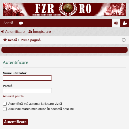
Acasă
Autentificare
or
Înregistrare
ut
nr
Acasă
u
Prima pagină
en
eg
m
tifi
ist
uri
ca
ra
Autentificare
re
re
Nume utilizator:
Parolă:
Am uitat parola
Autentifică-mă automat la fiecare vizită
Ascunde starea mea online în această sesiune