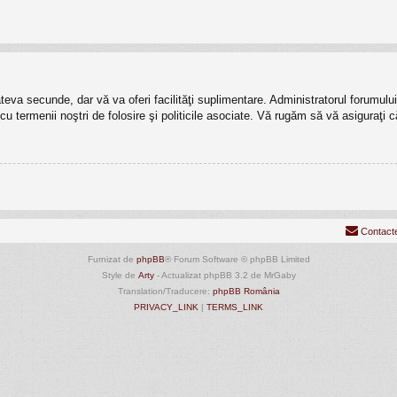
câteva secunde, dar vă va oferi facilităţi suplimentare. Administratorul forumu
t cu termenii noştri de folosire şi politicile asociate. Vă rugăm să vă asiguraţi c
Contact
Furnizat de
phpBB
® Forum Software © phpBB Limited
Style de
Arty
- Actualizat phpBB 3.2 de MrGaby
Translation/Traducere:
phpBB România
PRIVACY_LINK
|
TERMS_LINK