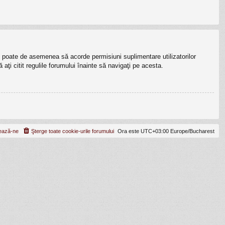
lui poate de asemenea să acorde permisiuni suplimentare utilizatorilor
ă aţi citit regulile forumului înainte să navigaţi pe acesta.
ează-ne
Şterge toate cookie-urile forumului
Ora este UTC+03:00 Europe/Bucharest