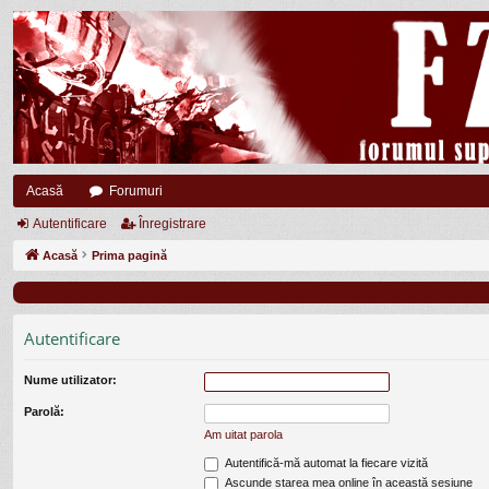
Acasă
Forumuri
Autentificare
Înregistrare
Acasă
Prima pagină
Autentificare
Nume utilizator:
Parolă:
Am uitat parola
Autentifică-mă automat la fiecare vizită
Ascunde starea mea online în această sesiune