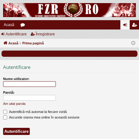
Acasă
Autentificare
or
Înregistrare
ut
nr
Acasă
u
Prima pagină
en
eg
m
tifi
ist
uri
ca
ra
Autentificare
re
re
Nume utilizator:
Parolă:
Am uitat parola
Autentifică-mă automat la fiecare vizită
Ascunde starea mea online în această sesiune