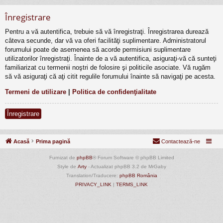
Înregistrare
Pentru a vă autentifica, trebuie să vă înregistraţi. Înregistrarea durează
câteva secunde, dar vă va oferi facilităţi suplimentare. Administratorul
forumului poate de asemenea să acorde permisiuni suplimentare
utilizatorilor înregistraţi. Înainte de a vă autentifica, asiguraţi-vă că sunteţi
familiarizat cu termenii noştri de folosire şi politicile asociate. Vă rugăm
să vă asiguraţi că aţi citit regulile forumului înainte să navigaţi pe acesta.
Termeni de utilizare
|
Politica de confidenţialitate
Înregistrare
Acasă
Prima pagină
Contactează-ne
Furnizat de
phpBB
® Forum Software © phpBB Limited
Style de
Arty
- Actualizat phpBB 3.2 de MrGaby
Translation/Traducere:
phpBB România
PRIVACY_LINK
|
TERMS_LINK