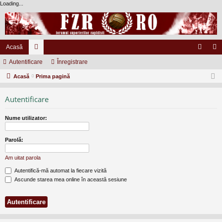
Loading...
Acasă
Autentificare
or
Înregistrare
ut
nr
Acasă
u
Prima pagină
en
eg
m
tifi
ist
Autentificare
uri
ca
ra
Nume utilizator:
re
re
Parolă:
Am uitat parola
Autentifică-mă automat la fiecare vizită
Ascunde starea mea online în această sesiune