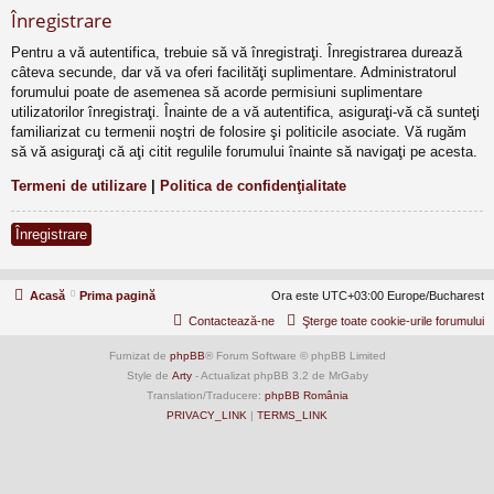
Înregistrare
Pentru a vă autentifica, trebuie să vă înregistraţi. Înregistrarea durează
câteva secunde, dar vă va oferi facilităţi suplimentare. Administratorul
forumului poate de asemenea să acorde permisiuni suplimentare
utilizatorilor înregistraţi. Înainte de a vă autentifica, asiguraţi-vă că sunteţi
familiarizat cu termenii noştri de folosire şi politicile asociate. Vă rugăm
să vă asiguraţi că aţi citit regulile forumului înainte să navigaţi pe acesta.
Termeni de utilizare
|
Politica de confidenţialitate
Înregistrare
Acasă
Prima pagină
Ora este UTC+03:00 Europe/Bucharest
Contactează-ne
Şterge toate cookie-urile forumului
Furnizat de
phpBB
® Forum Software © phpBB Limited
Style de
Arty
- Actualizat phpBB 3.2 de MrGaby
Translation/Traducere:
phpBB România
PRIVACY_LINK
|
TERMS_LINK