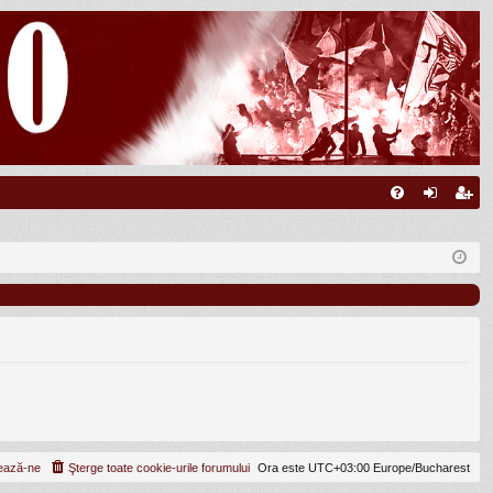
FA
ut
nr
Q
en
eg
tifi
ist
ca
ra
re
re
ează-ne
Şterge toate cookie-urile forumului
Ora este UTC+03:00 Europe/Bucharest