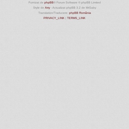
Furnizat de
phpBB
® Forum Software © phpBB Limited
Style de
Arty
- Actualizat phpBB 3.2 de MrGaby
Translation/Traducere:
phpBB România
PRIVACY_LINK
|
TERMS_LINK