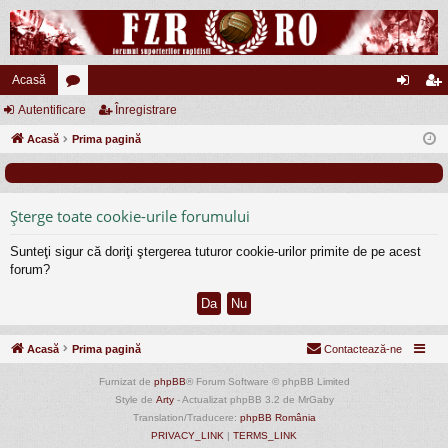
Acasă
Autentificare
or
Înregistrare
ut
nr
Acasă
u
Prima pagină
en
eg
m
tifi
ist
uri
ca
ra
Şterge toate cookie-urile forumului
re
re
Sunteţi sigur că doriţi ştergerea tuturor cookie-urilor primite de pe acest
forum?
Acasă
Prima pagină
Contactează-ne
Furnizat de
phpBB
® Forum Software © phpBB Limited
Style de
Arty
- Actualizat phpBB 3.2 de MrGaby
Translation/Traducere:
phpBB România
PRIVACY_LINK
|
TERMS_LINK